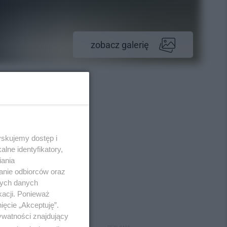
zobacz galerię
yskujemy dostęp i
lne identyfikatory,
iania
anie odbiorców oraz
nych danych
kacji. Ponieważ
ięcie „Akceptuję”.
ywatności znajdujący