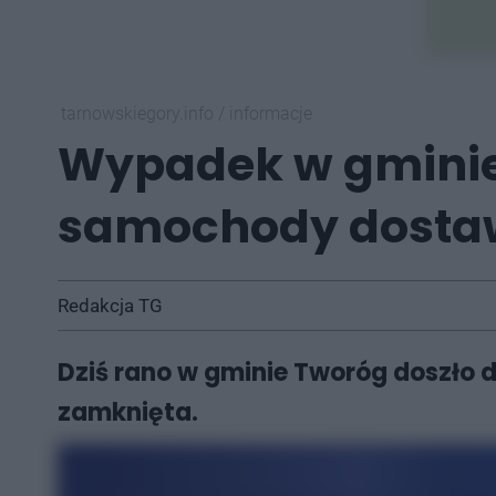
tarnowskiegory.info
/
informacje
Wypadek w gminie 
samochody dosta
Redakcja TG
Dziś rano w gminie Tworóg doszło d
zamknięta.