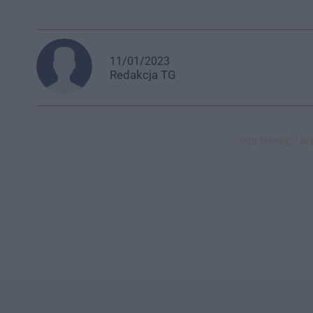
11/01/2023
Redakcja
TG
osp tworóg,
br