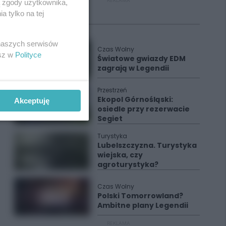
REKLAMA
ą zgody użytkownika,
 tylko na tej
Polecane
 naszych serwisów
Czas Wolny
esz w
Polityce
Światowe gwiazdy EDM
zagrają w Legendii
Przestrzeń
Ekopol Górnośląski:
Akceptuję
osiedle przy rezerwacie
Segiet
Turystyka
Lubelszczyzna. Turystyka
wiejska, czy
agroturystyka?
Czas Wolny
Polski Tomorrowland?
Ambitne plany Legendii
REKLAMA