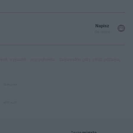
Napisz
do mnie
ynek wypadek,
osp połomia ,
tarnowskie góry straż pożarna,
REKLAMA
REKLAMA
Twoje
miasto