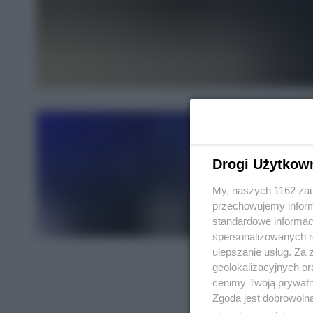
Drogi Użytkow
My, naszych 1162 zau
przechowujemy informa
standardowe informac
spersonalizowanych re
ulepszanie usług. Za
geolokalizacyjnych or
cenimy Twoją prywatno
Zgoda jest dobrowoln