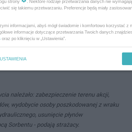
ogu strony
. Niektóre rodzaje przetwarzania danych nie wymagaj
iwić się takiemu przetwarzaniu. Preferencje będą miały zastosowania
szymi informacjami, abyś mógł świadomie i komfortowo korzystać z
dzinie 6:22 służby zostały zadysponowane na odcinek
gółowe informacje dotyczące przetwarzania Twoich danych znajdzi
ważny wypadek. Czołowo zderzyły się z sobą dwa
s
oraz po kliknięciu w „Ustawienia”.
ne zostały dwie osoby. Jedną z nich ratownicy
USTAWIENIA
cia należało: zabezpieczenie terenu akcji,
dów, wydobycie osoby poszkodowanej z wraku
ydraulicznego, usunięcie płynów
cą Sorbentu - podają strażacy.