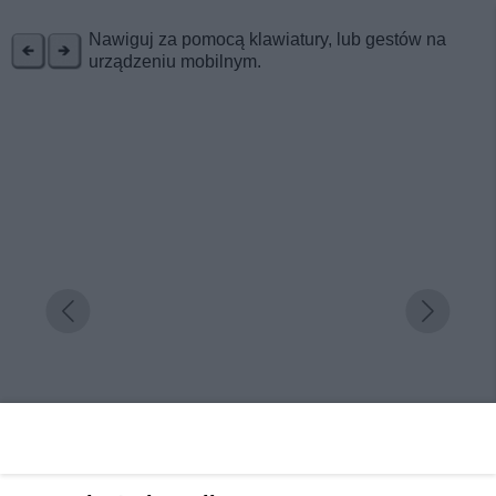
REKLAMA
Nawiguj za pomocą klawiatury, lub gestów na
urządzeniu mobilnym.
Wypoczynek i rehabilitacja w perle Gór Izerskich.