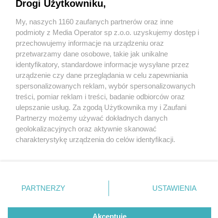
Hotel Sudetia w Świeradowie-Zdroju zaprasza
Drogi Użytkowniku,
My, naszych 1160 zaufanych partnerów oraz inne
Wydawca mediów
lokalnych
podmioty z Media Operator sp z.o.o. uzyskujemy dostęp i
przechowujemy informacje na urządzeniu oraz
przetwarzamy dane osobowe, takie jak unikalne
identyfikatory, standardowe informacje wysyłane przez
urządzenie czy dane przeglądania w celu zapewniania
spersonalizowanych reklam, wybór spersonalizowanych
2 / 1
Nie zapomnij
treści, pomiar reklam i treści, badanie odbiorców oraz
zapoznać się z:
polityką prywatności
regulamin korzystania z portali
ulepszanie usług. Za zgodą Użytkownika my i Zaufani
Twoje
miasto
Skontakuj się
z nami
Partnerzy możemy używać dokładnych danych
Piekary Śląskie
Kontakt
geolokalizacyjnych oraz aktywnie skanować
Chorzów
Wydawca
charakterystykę urządzenia do celów identyfikacji.
Tarnowskie Góry
Redakcja
Ruda Śląska
Newsletter
Ponieważ cenimy Twoją prywatność, prosimy o zgodę na
Świętochłowice
Reklama
korzystanie z tych technologii poprzez kliknięcie
Tychy
„Akceptuję”. Zgoda jest dobrowolna i zawsze możesz ją
Bytom
Katowice
zmienić/wycofać klikając przycisk ustawień prywatności
REKLAMA
PARTNERZY
USTAWIENIA
Gliwice
znajdujący się w lewym dolnym rogu strony
. Niektóre
Zabrze
Zagłębie
rodzaje przetwarzania danych nie wymagają zgody
użytkownika, ale masz prawo sprzeciwić się takiemu
Akceptuję