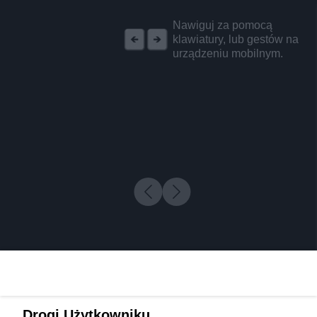
REKLAMA
Nawiguj za pomocą
klawiatury, lub gestów na
urządzeniu mobilnym.
Drogi Użytkowniku,