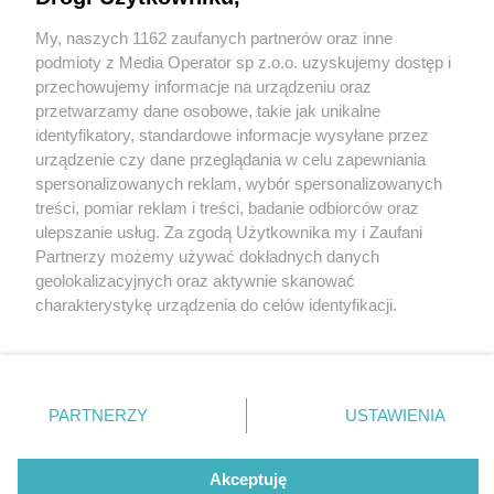
My, naszych 1162 zaufanych partnerów oraz inne
Wydawca mediów
lokalnych
podmioty z Media Operator sp z.o.o. uzyskujemy dostęp i
przechowujemy informacje na urządzeniu oraz
przetwarzamy dane osobowe, takie jak unikalne
identyfikatory, standardowe informacje wysyłane przez
urządzenie czy dane przeglądania w celu zapewniania
3 / 0
spersonalizowanych reklam, wybór spersonalizowanych
Nie zapomnij
treści, pomiar reklam i treści, badanie odbiorców oraz
zapoznać się z:
polityką prywatności
regulamin korzystania z portali
ulepszanie usług. Za zgodą Użytkownika my i Zaufani
Twoje
miasto
Skontakuj się
z nami
Partnerzy możemy używać dokładnych danych
Piekary Śląskie
Kontakt
geolokalizacyjnych oraz aktywnie skanować
Chorzów
Wydawca
charakterystykę urządzenia do celów identyfikacji.
Tarnowskie Góry
Redakcja
Ruda Śląska
Newsletter
Ponieważ cenimy Twoją prywatność, prosimy o zgodę na
Świętochłowice
Reklama
korzystanie z tych technologii poprzez kliknięcie
Tychy
„Akceptuję”. Zgoda jest dobrowolna i zawsze możesz ją
Bytom
Katowice
zmienić/wycofać klikając przycisk ustawień prywatności
REKLAMA
PARTNERZY
USTAWIENIA
Gliwice
znajdujący się w lewym dolnym rogu strony
. Niektóre
Zabrze
Zagłębie
rodzaje przetwarzania danych nie wymagają zgody
użytkownika, ale masz prawo sprzeciwić się takiemu
Akceptuję