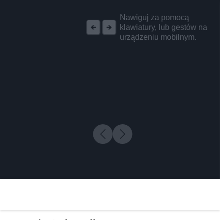
REKLAMA
Nawiguj za pomocą
klawiatury, lub gestów na
urządzeniu mobilnym.