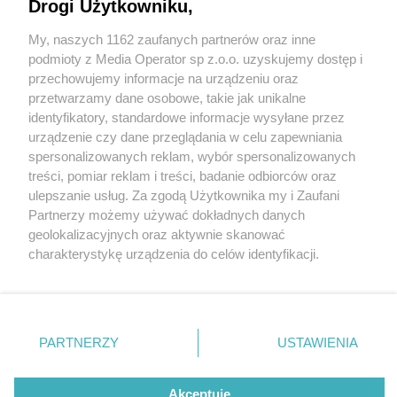
Drogi Użytkowniku,
My, naszych 1162 zaufanych partnerów oraz inne
Wydawca mediów
lokalnych
podmioty z Media Operator sp z.o.o. uzyskujemy dostęp i
przechowujemy informacje na urządzeniu oraz
przetwarzamy dane osobowe, takie jak unikalne
identyfikatory, standardowe informacje wysyłane przez
urządzenie czy dane przeglądania w celu zapewniania
3 / 0
spersonalizowanych reklam, wybór spersonalizowanych
Nie zapomnij
treści, pomiar reklam i treści, badanie odbiorców oraz
zapoznać się z:
polityką prywatności
regulamin korzystania z portali
ulepszanie usług. Za zgodą Użytkownika my i Zaufani
Twoje
miasto
Skontakuj się
z nami
Partnerzy możemy używać dokładnych danych
Piekary Śląskie
Kontakt
geolokalizacyjnych oraz aktywnie skanować
Chorzów
Wydawca
charakterystykę urządzenia do celów identyfikacji.
Tarnowskie Góry
Redakcja
Ruda Śląska
Newsletter
Ponieważ cenimy Twoją prywatność, prosimy o zgodę na
Świętochłowice
Reklama
korzystanie z tych technologii poprzez kliknięcie
Tychy
„Akceptuję”. Zgoda jest dobrowolna i zawsze możesz ją
Bytom
Katowice
zmienić/wycofać klikając przycisk ustawień prywatności
REKLAMA
PARTNERZY
USTAWIENIA
Gliwice
znajdujący się w lewym dolnym rogu strony
. Niektóre
Zabrze
Zagłębie
rodzaje przetwarzania danych nie wymagają zgody
użytkownika, ale masz prawo sprzeciwić się takiemu
Akceptuję