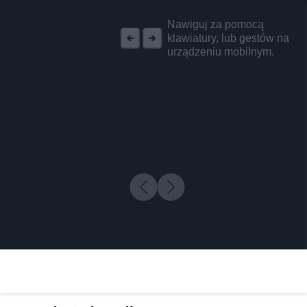
REKLAMA
Nawiguj za pomocą
klawiatury, lub gestów na
urządzeniu mobilnym.