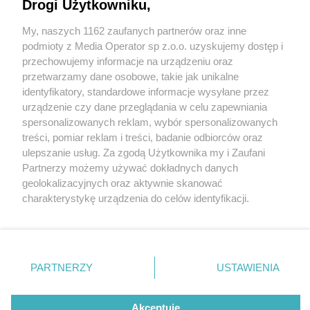
Drogi Użytkowniku,
My, naszych 1162 zaufanych partnerów oraz inne
Wydawca mediów
lokalnych
podmioty z Media Operator sp z.o.o. uzyskujemy dostęp i
przechowujemy informacje na urządzeniu oraz
przetwarzamy dane osobowe, takie jak unikalne
identyfikatory, standardowe informacje wysyłane przez
urządzenie czy dane przeglądania w celu zapewniania
1 / 0
spersonalizowanych reklam, wybór spersonalizowanych
Nie zapomnij
treści, pomiar reklam i treści, badanie odbiorców oraz
zapoznać się z:
polityką prywatności
regulamin korzystania z portali
ulepszanie usług. Za zgodą Użytkownika my i Zaufani
Twoje
miasto
Skontakuj się
z nami
Partnerzy możemy używać dokładnych danych
Piekary Śląskie
Kontakt
geolokalizacyjnych oraz aktywnie skanować
Chorzów
Wydawca
charakterystykę urządzenia do celów identyfikacji.
Tarnowskie Góry
Redakcja
Ruda Śląska
Newsletter
Ponieważ cenimy Twoją prywatność, prosimy o zgodę na
Świętochłowice
Reklama
korzystanie z tych technologii poprzez kliknięcie
Tychy
„Akceptuję”. Zgoda jest dobrowolna i zawsze możesz ją
Bytom
Katowice
zmienić/wycofać klikając przycisk ustawień prywatności
REKLAMA
PARTNERZY
USTAWIENIA
Gliwice
znajdujący się w lewym dolnym rogu strony
. Niektóre
Zabrze
Zagłębie
rodzaje przetwarzania danych nie wymagają zgody
użytkownika, ale masz prawo sprzeciwić się takiemu
Akceptuję