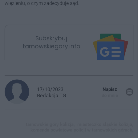
więzieniu, o czym zadecyduje sąd.
Subskrybuj
tarnowskiegory.info
17/10/2023
Napisz
Redakcja
TG
do mnie
tarnowskie góry kolizja,
miasteczko śląskie kolizja,
komenda powiatowa policji w tarnowskich górach,