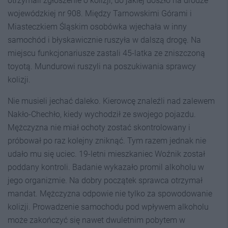
otrzymali zgłoszenie o kolizji, do jakiej doszło na drodze
wojewódzkiej nr 908. Między Tarnowskimi Górami i
Miasteczkiem Śląskim osobówka wjechała w inny
samochód i błyskawicznie ruszyła w dalszą drogę. Na
miejscu funkcjonariusze zastali 45-latka ze zniszczoną
toyotą. Mundurowi ruszyli na poszukiwania sprawcy
kolizji.
Nie musieli jechać daleko. Kierowcę znaleźli nad zalewem
Nakło-Chechło, kiedy wychodził ze swojego pojazdu.
Mężczyzna nie miał ochoty zostać skontrolowany i
próbował po raz kolejny zniknąć. Tym razem jednak nie
udało mu się uciec. 19-letni mieszkaniec Woźnik został
poddany kontroli. Badanie wykazało promil alkoholu w
jego organizmie. Na dobry początek sprawca otrzymał
mandat. Mężczyzna odpowie nie tylko za spowodowanie
kolizji. Prowadzenie samochodu pod wpływem alkoholu
może zakończyć się nawet dwuletnim pobytem w