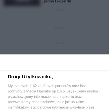
plany Legendii
REKLAMA
REKLAMA
REKLAMA
Drogi Użytkowniku,
My, naszych 1162 zaufanych partnerów oraz inne
Wydawca mediów
lokalnych
podmioty z Media Operator sp z.o.o. uzyskujemy dostęp i
przechowujemy informacje na urządzeniu oraz
przetwarzamy dane osobowe, takie jak unikalne
identyfikatory, standardowe informacje wysyłane przez