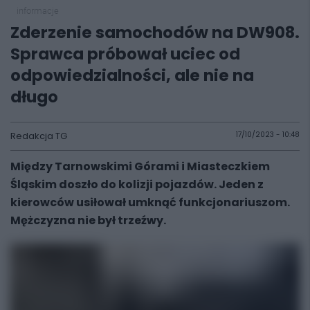
informacje
Zderzenie samochodów na DW908.
Sprawca próbował uciec od
odpowiedzialności, ale nie na
długo
Redakcja TG
17/10/2023 - 10:48
Między Tarnowskimi Górami i Miasteczkiem
Śląskim doszło do kolizji pojazdów. Jeden z
kierowców usiłował umknąć funkcjonariuszom.
Mężczyzna nie był trzeźwy.