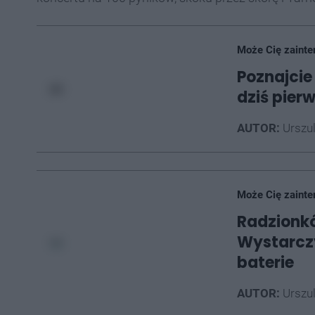
Może Cię zainte
Poznajcie
dziś pier
AUTOR:
Urszu
Może Cię zainte
Radzionkó
Wystarczy
baterie
AUTOR:
Urszu