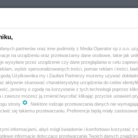
24
niku,
wody w sztolni, tarnogórzanie nie zapomnieli o tym
nie, od którego rozpoczął się ponowny okres
fanych partnerów oraz inne podmioty z Media Operator sp z.o.o. uz
cje na urządzeniu oraz przetwarzamy dane osobowe, takie jak unika
je wysyłane przez urządzenie czy dane przeglądania w celu zapewn
klam, wybór spersonalizowanych treści, pomiar reklam i treści, bad
 zgodą Użytkownika my i Zaufani Partnerzy możemy używać dokład
az aktywnie skanować charakterystykę urządzenia do celów identyfi
lipca 1784 r. odkryto złoża rud srebrnonośnych.
ść, prosimy o zgodę na korzystanie z tych technologii poprzez klikn
a i zawsze możesz ją zmienić/wycofać klikając przycisk ustawień pr
lewską Kopalnię Fryderyk, uruchomiono także
ogu strony
. Niektóre rodzaje przetwarzania danych nie wymagaj
wą. Przyjmuje się, że wydarzenia te
iwić się takiemu przetwarzaniu. Preferencje będą miały zastosowania
 rewolucję górniczą i stanowią prapoczątek
rzypominają urzędnicy miejscy.
szymi informacjami, abyś mógł świadomie i komfortowo korzystać z
gółowe informacje dotyczące przetwarzania Twoich danych znajdzi