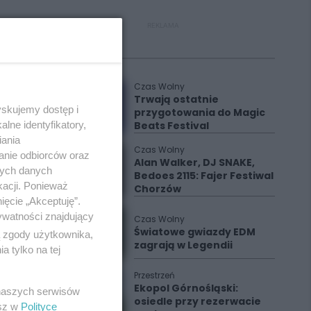
REKLAMA
Polecane
Czas Wolny
Trwają ostatnie
yskujemy dostęp i
przygotowania do Magic
lne identyfikatory,
Beats Festival
iania
Czas Wolny
anie odbiorców oraz
Alan Walker, DJ SNAKE,
nych danych
Bedoes 2115: Fajer Festiwal
kacji. Ponieważ
Chorzów
ięcie „Akceptuję”.
ywatności znajdujący
Czas Wolny
Światowe gwiazdy EDM
ą zgody użytkownika,
zagrają w Legendii
 tylko na tej
Przestrzeń
Ekopol Górnośląski:
 naszych serwisów
osiedle przy rezerwacie
esz w
Polityce