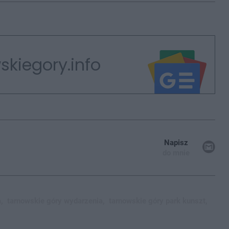
skiegory.info
Napisz
do mnie
,
tarnowskie góry wydarzenia,
tarnowskie góry park kunszt,