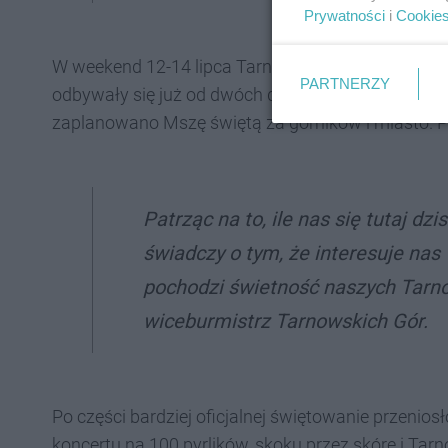
Prywatności
i
Cookie
W weekend 12-14 lipca Tarnowskie Góry wspominał
PARTNERZY
odbywały się już od dwóch dni, finałem stała się o
zaplanowano Mszę świętą za górników i miasto. Po
Patrząc na to, ile nas się tutaj dzi
świadczy o tym, że interesuje nas 
pochodzi świetność naszych Tarno
wiceburmistrz Tarnowskich Gór.
Po części bardziej oficjalnej świętowanie przenios
koncertu na 100 pyrlików, skoku przez skórę i Tar