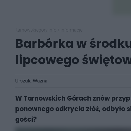
tarnowskiegory.info
/
informacje
Barbórka w środku
lipcowego świętow
Urszula Ważna
W Tarnowskich Górach znów przypom
ponownego odkrycia złóż, odbyło s
gości?