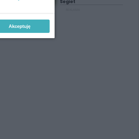
Segiet
REKLAMA
Akceptuję