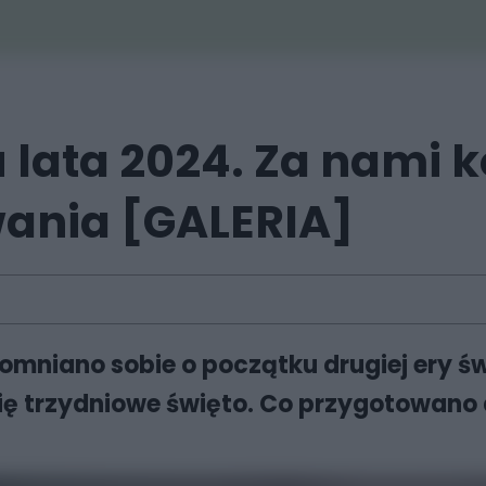
 lata 2024. Za nami k
ania [GALERIA]
niano sobie o początku drugiej ery św
ię trzydniowe święto. Co przygotowano