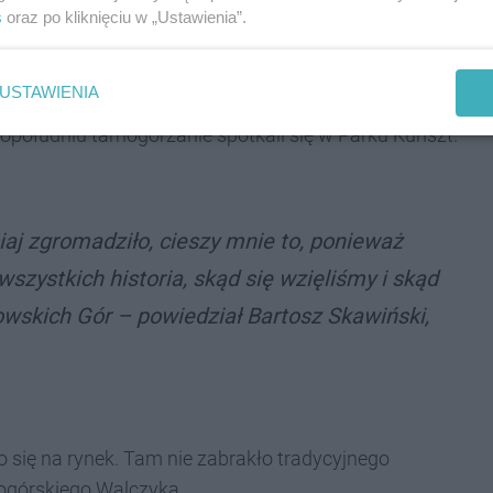
s
oraz po kliknięciu w „Ustawienia”.
y swoją XVIII-wieczną historię. Choć wydarzenia
USTAWIENIA
czywiście niedziela. Na rozpoczęcie uroczystości
południu tarnogórzanie spotkali się w Parku Kunszt.
siaj
zgromadziło, cieszy mnie to, ponieważ
wszystkich historia, skąd się wzięliśmy i skąd
wskich Gór – powiedział Bartosz Skawiński,
ło się na rynek. Tam nie zabrakło tradycyjnego
nogórskiego Walczyka.