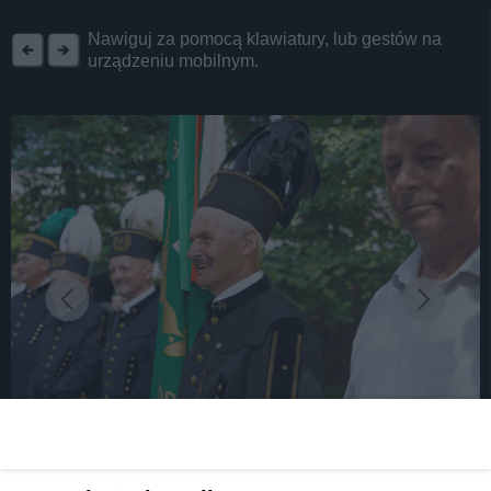
REKLAMA
Nawiguj za pomocą klawiatury, lub gestów na
urządzeniu mobilnym.
fot: UM Tarnowskie Góry
Barbórka w środku lata 2024. Za nami kolejna