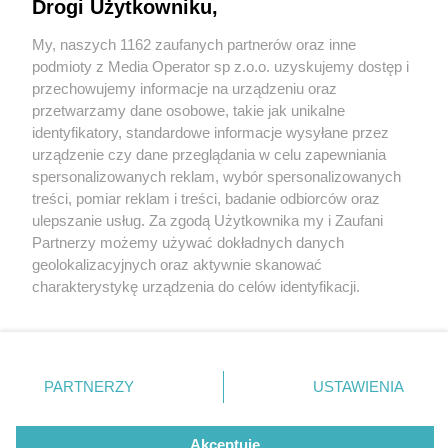
edycja lipcowego świętowania [GALERIA]
Drogi Użytkowniku,
My, naszych 1162 zaufanych partnerów oraz inne
Wydawca mediów
lokalnych
podmioty z Media Operator sp z.o.o. uzyskujemy dostęp i
przechowujemy informacje na urządzeniu oraz
przetwarzamy dane osobowe, takie jak unikalne
identyfikatory, standardowe informacje wysyłane przez
urządzenie czy dane przeglądania w celu zapewniania
6 / 14
spersonalizowanych reklam, wybór spersonalizowanych
Nie zapomnij
treści, pomiar reklam i treści, badanie odbiorców oraz
Barbórka w środku lata 2024
zapoznać się z:
polityką prywatności
regulamin korzystania z portali
ulepszanie usług. Za zgodą Użytkownika my i Zaufani
Twoje
miasto
Skontakuj się
z nami
Partnerzy możemy używać dokładnych danych
Piekary Śląskie
Kontakt
geolokalizacyjnych oraz aktywnie skanować
Chorzów
Wydawca
charakterystykę urządzenia do celów identyfikacji.
Tarnowskie Góry
Redakcja
Ruda Śląska
Newsletter
Ponieważ cenimy Twoją prywatność, prosimy o zgodę na
Świętochłowice
Reklama
korzystanie z tych technologii poprzez kliknięcie
Tychy
„Akceptuję”. Zgoda jest dobrowolna i zawsze możesz ją
Bytom
Katowice
zmienić/wycofać klikając przycisk ustawień prywatności
REKLAMA
PARTNERZY
USTAWIENIA
Gliwice
znajdujący się w lewym dolnym rogu strony
. Niektóre
Zabrze
Zagłębie
rodzaje przetwarzania danych nie wymagają zgody
użytkownika, ale masz prawo sprzeciwić się takiemu
Akceptuję