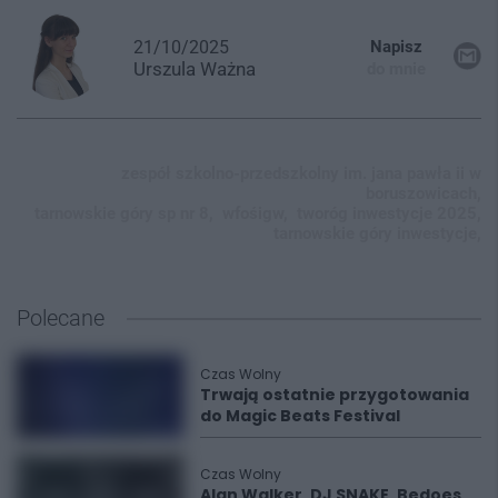
21/10/2025
Napisz
Urszula
Ważna
do mnie
zespół szkolno-przedszkolny im. jana pawła ii w
boruszowicach,
tarnowskie góry sp nr 8,
wfośigw,
tworóg inwestycje 2025,
tarnowskie góry inwestycje,
Polecane
Czas Wolny
Trwają ostatnie przygotowania
do Magic Beats Festival
Czas Wolny
Alan Walker, DJ SNAKE, Bedoes