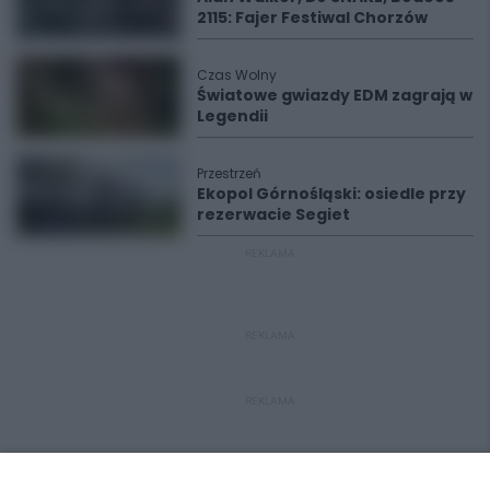
2115: Fajer Festiwal Chorzów
Czas Wolny
Światowe gwiazdy EDM zagrają w
Legendii
Przestrzeń
Ekopol Górnośląski: osiedle przy
rezerwacie Segiet
REKLAMA
REKLAMA
REKLAMA