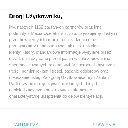
Drogi Użytkowniku,
My, naszych 1162 zaufanych partnerów oraz inne
Wydawca mediów
lokalnych
podmioty z Media Operator sp z.o.o. uzyskujemy dostęp i
przechowujemy informacje na urządzeniu oraz
przetwarzamy dane osobowe, takie jak unikalne
identyfikatory, standardowe informacje wysyłane przez
urządzenie czy dane przeglądania w celu zapewniania
spersonalizowanych reklam, wybór spersonalizowanych
Nie zapomnij
treści, pomiar reklam i treści, badanie odbiorców oraz
zapoznać się z:
polityką prywatności
regulamin korzystania z portali
ulepszanie usług. Za zgodą Użytkownika my i Zaufani
Twoje
miasto
Skontakuj się
z nami
Partnerzy możemy używać dokładnych danych
Piekary Śląskie
Kontakt
geolokalizacyjnych oraz aktywnie skanować
Chorzów
Wydawca
charakterystykę urządzenia do celów identyfikacji.
Tarnowskie Góry
Redakcja
Ruda Śląska
Newsletter
Ponieważ cenimy Twoją prywatność, prosimy o zgodę na
Świętochłowice
Reklama
korzystanie z tych technologii poprzez kliknięcie
Tychy
„Akceptuję”. Zgoda jest dobrowolna i zawsze możesz ją
Bytom
Katowice
zmienić/wycofać klikając przycisk ustawień prywatności
PARTNERZY
USTAWIENIA
Gliwice