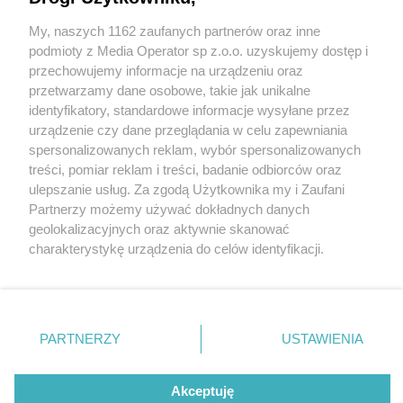
Boruszowice mają nową ekopracownię pod
chmurką. Podobna powstaje także w Tarnowskich
My, naszych 1162 zaufanych partnerów oraz inne
Wydawca mediów
lokalnych
Górach
podmioty z Media Operator sp z.o.o. uzyskujemy dostęp i
przechowujemy informacje na urządzeniu oraz
przetwarzamy dane osobowe, takie jak unikalne
identyfikatory, standardowe informacje wysyłane przez
urządzenie czy dane przeglądania w celu zapewniania
3 / 12
spersonalizowanych reklam, wybór spersonalizowanych
Nie zapomnij
treści, pomiar reklam i treści, badanie odbiorców oraz
zapoznać się z:
polityką prywatności
regulamin korzystania z portali
Ekopracownia pod chmurką
ulepszanie usług. Za zgodą Użytkownika my i Zaufani
Twoje
miasto
Skontakuj się
z nami
Partnerzy możemy używać dokładnych danych
w Boruszowicach
Piekary Śląskie
Kontakt
geolokalizacyjnych oraz aktywnie skanować
Chorzów
Wydawca
charakterystykę urządzenia do celów identyfikacji.
Tarnowskie Góry
Redakcja
Ruda Śląska
Newsletter
Ponieważ cenimy Twoją prywatność, prosimy o zgodę na
Świętochłowice
Reklama
korzystanie z tych technologii poprzez kliknięcie
Tychy
„Akceptuję”. Zgoda jest dobrowolna i zawsze możesz ją
Bytom
Katowice
zmienić/wycofać klikając przycisk ustawień prywatności
REKLAMA
PARTNERZY
USTAWIENIA
Gliwice
znajdujący się w lewym dolnym rogu strony
. Niektóre
Zabrze
Zagłębie
rodzaje przetwarzania danych nie wymagają zgody
użytkownika, ale masz prawo sprzeciwić się takiemu
Akceptuję