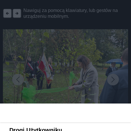
REKLAMA
Nawiguj za pomocą klawiatury, lub gestów na
urządzeniu mobilnym.
fot: ZSP w Boruszowicach
Drogi Użytkowniku,