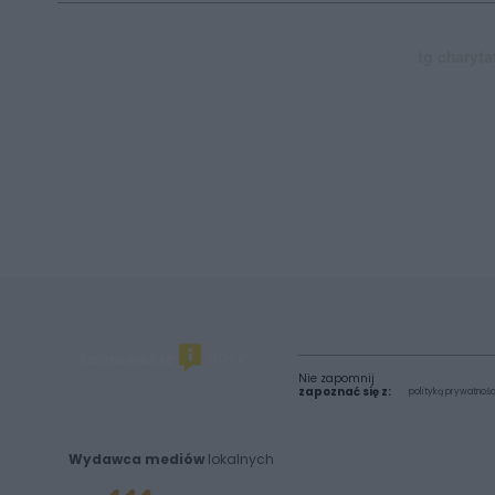
tg charyta
Nie zapomnij
zapoznać się z:
polityką prywatnośc
Wydawca mediów
lokalnych