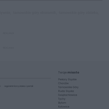
tywnie,
tarnowskie góry ekonomik,
tarnowskie góry zbiórka,
REKLAMA
REKLAMA
Twoje
miasto
Piekary Śląskie
Chorzów
i
regulamin korzystania z portali
Tarnowskie Góry
Ruda Śląska
Świętochłowice
Tychy
Bytom
Katowice