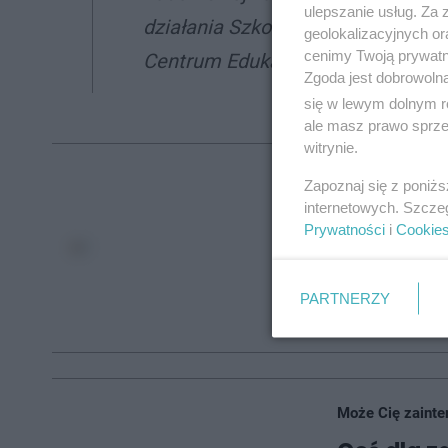
ulepszanie usług. Za
działania Szkolnej Sekcji Wolontar
geolokalizacyjnych or
cenimy Twoją prywatno
Centrum Edukacji Ekonomiczno-H
Zgoda jest dobrowoln
się w lewym dolnym r
ale masz prawo sprzec
witrynie.
Może Cię zainte
Zapoznaj się z poniż
internetowych. Szcze
Podaruj u
Prywatności
i
Cookie
W Tarnows
maluchó
PARTNERZY
AUTOR:
Urszu
Może Cię zainte