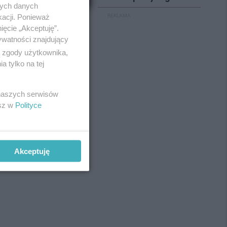
nych danych
kacji. Ponieważ
REKLAMA
ięcie „Akceptuję”.
ywatności znajdujący
ą zgody użytkownika,
 tylko na tej
 naszych serwisów
esz w
Polityce
Akceptuję