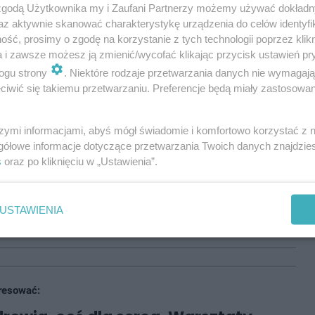
 zgodą Użytkownika my i Zaufani Partnerzy możemy używać dokład
iatu - podaje
Beata Kapcia
, nauczycielka w
az aktywnie skanować charakterystykę urządzenia do celów identyfi
ść, prosimy o zgodę na korzystanie z tych technologii poprzez klikn
andlowej.
a i zawsze możesz ją zmienić/wycofać klikając przycisk ustawień pr
ogu strony
. Niektóre rodzaje przetwarzania danych nie wymagaj
iwić się takiemu przetwarzaniu. Preferencje będą miały zastosowania
resować:
szymi informacjami, abyś mógł świadomie i komfortowo korzystać z
gółowe informacje dotyczące przetwarzania Twoich danych znajdzi
śmiech - podziel się przyborami.
s
oraz po kliknięciu w „Ustawienia”.
kich Górach trwa akcja na rzecz
w
USTAWIENIA
la Ważna
21/08/2024
resować: