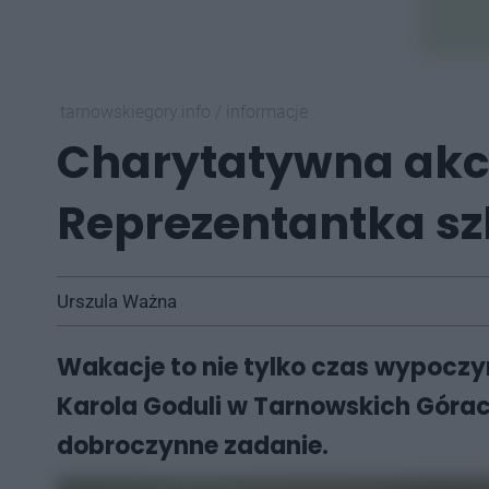
tarnowskiegory.info
/
informacje
Charytatywna akcj
Reprezentantka szk
Urszula Ważna
Wakacje to nie tylko czas wypocz
Karola Goduli w Tarnowskich Górach
dobroczynne zadanie.