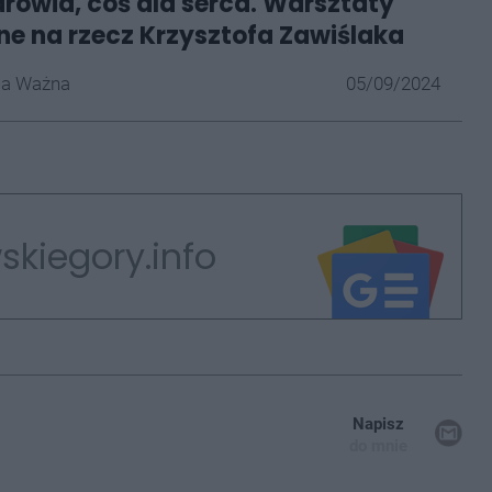
drowia, coś dla serca. Warsztaty
ne na rzecz Krzysztofa Zawiślaka
la Ważna
05/09/2024
skiegory.info
Napisz
do mnie