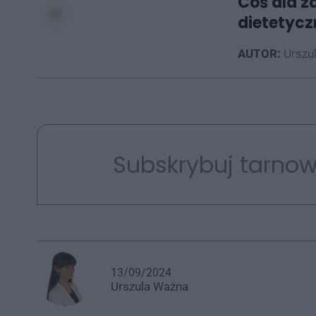
Coś dla z
dietetycz
AUTOR:
Urszu
Subskrybuj tarnow
13/09/2024
Urszula
Ważna