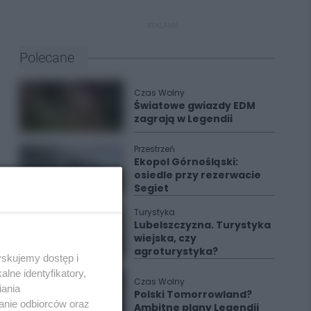
REKLAMA
Polecane
Czas Wolny
Światowe gwiazdy EDM
zagrają w Legendii
Przestrzeń
Ekopol Górnośląski:
osiedle przy rezerwacie
Segiet
Turystyka
Lubelszczyzna. Turystyka
wiejska, czy
agroturystyka?
yskujemy dostęp i
lne identyfikatory,
Czas Wolny
iania
Polski Tomorrowland?
anie odbiorców oraz
Ambitne plany Legendii