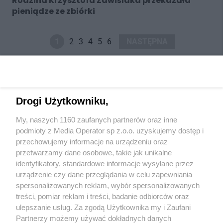
Rodzina Krzysztofa Zawiślaka przekazała
pieniądze ze zbiórki
1
2
3
4
5
6
NASTĘPNA
Drogi Użytkowniku,
My, naszych 1160 zaufanych partnerów oraz inne
Wydawca mediów
lokalnych
podmioty z Media Operator sp z.o.o. uzyskujemy dostęp i
przechowujemy informacje na urządzeniu oraz
przetwarzamy dane osobowe, takie jak unikalne
identyfikatory, standardowe informacje wysyłane przez
urządzenie czy dane przeglądania w celu zapewniania
spersonalizowanych reklam, wybór spersonalizowanych
Nie zapomnij
treści, pomiar reklam i treści, badanie odbiorców oraz
zapoznać się z:
polityką prywatności
regulamin korzystania z portali
ulepszanie usług. Za zgodą Użytkownika my i Zaufani
Twoje
miasto
Skontaktuj się
z nami
Partnerzy możemy używać dokładnych danych