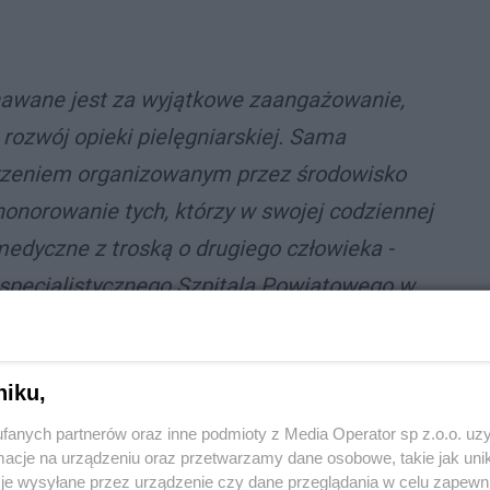
nawane jest za wyjątkowe zaangażowanie,
 rozwój opieki pielęgniarskiej. Sama
rzeniem organizowanym przez środowisko
uhonorowanie tych, którzy w swojej codziennej
edyczne z troską o drugiego człowieka -
ospecjalistycznego Szpitala Powiatowego w
niku,
ej okolicy. Wśród nich znalazły się:
fanych partnerów oraz inne podmioty z Media Operator sp z.o.o. uz
cje na urządzeniu oraz przetwarzamy dane osobowe, takie jak unika
 Tarnowskie Góry
je wysyłane przez urządzenie czy dane przeglądania w celu zapewn