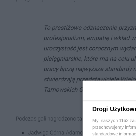
To prestiżowe odznaczenie przyz
profesjonalizm, empatię i wkład w
uroczystość jest corocznym wyda
pielęgniarskie, które ma na celu 
pracy łączą najwyższe standardy m
stwierdzają przedstawiciele Wiel
Tarnowskich Górach.
Drogi Użytkow
Podczas gali nagrodzono także pracowniczki z nasz
My, naszych 1162 zau
przechowujemy informa
Jadwiga Górna-Adamczak, NZOZ Vademecm,
standardowe informac