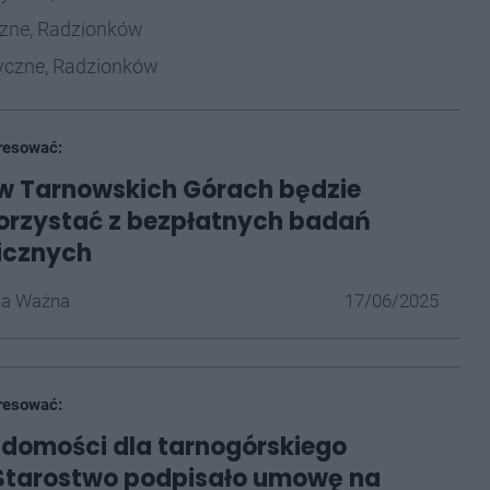
czne, Radzionków
yczne, Radzionków
resować:
w Tarnowskich Górach będzie
orzystać z bezpłatnych badań
icznych
la Ważna
17/06/2025
resować:
domości dla tarnogórskiego
 Starostwo podpisało umowę na