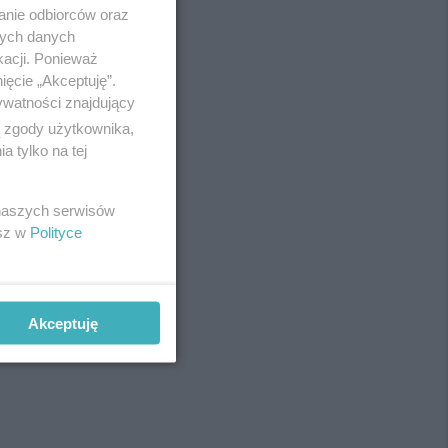
anie odbiorców oraz
nych danych
kacji. Ponieważ
ięcie „Akceptuję”.
ywatności znajdujący
ą zgody użytkownika,
 tylko na tej
 naszych serwisów
esz w
Polityce
Akceptuję