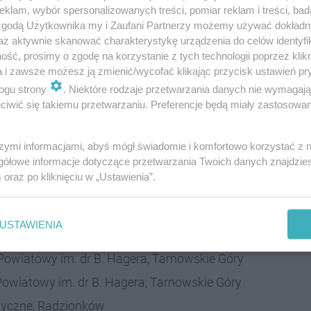
klam, wybór spersonalizowanych treści, pomiar reklam i treści, bad
Posługujących Chorym Ojcowie Kamilianie, Tarnowskie
 zgodą Użytkownika my i Zaufani Partnerzy możemy używać dokład
az aktywnie skanować charakterystykę urządzenia do celów identyfi
ść, prosimy o zgodę na korzystanie z tych technologii poprzez klikn
ługujących Chorym Ojcowie Kamilianie, Tarnowskie
a i zawsze możesz ją zmienić/wycofać klikając przycisk ustawień pr
ogu strony
. Niektóre rodzaje przetwarzania danych nie wymagaj
trum Rehabilitacji im. gen. Jerzego Ziętka,
iwić się takiemu przetwarzaniu. Preferencje będą miały zastosowania
ntrum Rehabilitacji im. gen. Jerzego Ziętka,
szymi informacjami, abyś mógł świadomie i komfortowo korzystać z
gółowe informacje dotyczące przetwarzania Twoich danych znajdzi
s
oraz po kliknięciu w „Ustawienia”.
litacji im. gen. Jerzego Ziętka, Tarnowskie Góry
 Powiatowy im. dr B. Hagera, Tarnowskie Góry
USTAWIENIA
Powiatowy im. dr B. Hagera, Tarnowskie Góry
Powiatowy im. dr B. Hagera, Tarnowskie Góry
 Powiatowy im. dr B. Hagera, Tarnowskie Góry
dyczne, Radzionków