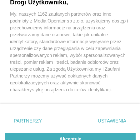
tarnogórskiego. To nie była bezpieczna niedziela
Drogi Użytkowniku,
My, naszych 1162 zaufanych partnerów oraz inne
Wydawca mediów
lokalnych
podmioty z Media Operator sp z.o.o. uzyskujemy dostęp i
przechowujemy informacje na urządzeniu oraz
przetwarzamy dane osobowe, takie jak unikalne
identyfikatory, standardowe informacje wysyłane przez
urządzenie czy dane przeglądania w celu zapewniania
5 / 6
spersonalizowanych reklam, wybór spersonalizowanych
Nie zapomnij
treści, pomiar reklam i treści, badanie odbiorców oraz
Zdarzenie w Ptakowicach
zapoznać się z:
polityką prywatności
regulamin korzystania z portali
ulepszanie usług. Za zgodą Użytkownika my i Zaufani
Twoje
miasto
Skontakuj się
z nami
Partnerzy możemy używać dokładnych danych
Piekary Śląskie
Kontakt
geolokalizacyjnych oraz aktywnie skanować
Chorzów
Wydawca
charakterystykę urządzenia do celów identyfikacji.
Tarnowskie Góry
Redakcja
Ruda Śląska
Newsletter
Ponieważ cenimy Twoją prywatność, prosimy o zgodę na
Świętochłowice
Reklama
korzystanie z tych technologii poprzez kliknięcie
Tychy
„Akceptuję”. Zgoda jest dobrowolna i zawsze możesz ją
Bytom
Katowice
zmienić/wycofać klikając przycisk ustawień prywatności
REKLAMA
PARTNERZY
USTAWIENIA
Gliwice
znajdujący się w lewym dolnym rogu strony
. Niektóre
Zabrze
Zagłębie
rodzaje przetwarzania danych nie wymagają zgody
użytkownika, ale masz prawo sprzeciwić się takiemu
Akceptuję