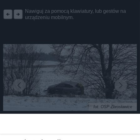
REKLAMA
Nawiguj za pomocą klawiatury, lub gestów na
urządzeniu mobilnym.
fot: OSP Zbrosławice
Fatalne warunki na drogach powiatu