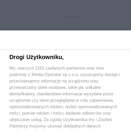
REKLAMA
Drogi Użytkowniku,
My, naszych 1162 zaufanych partnerów oraz inne
Wydawca mediów
lokalnych
podmioty z Media Operator sp z.o.o. uzyskujemy dostęp i
przechowujemy informacje na urządzeniu oraz
przetwarzamy dane osobowe, takie jak unikalne
identyfikatory, standardowe informacje wysyłane przez
urządzenie czy dane przeglądania w celu zapewniania
spersonalizowanych reklam, wybór spersonalizowanych
Nie zapomnij
treści, pomiar reklam i treści, badanie odbiorców oraz
zapoznać się z:
polityką prywatności
regulamin korzystania z portali
ulepszanie usług. Za zgodą Użytkownika my i Zaufani
Twoje
miasto
Skontakuj się
z nami
Partnerzy możemy używać dokładnych danych
Piekary Śląskie
Kontakt