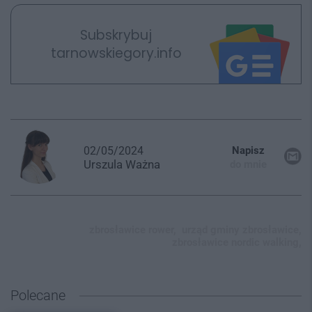
Subskrybuj
tarnowskiegory.info
02/05/2024
Napisz
Urszula
Ważna
do mnie
zbrosławice rower,
urząd gminy zbrosławice,
zbrosławice nordic walking,
Polecane