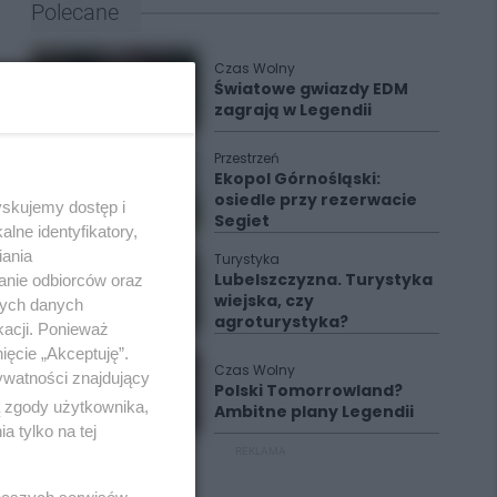
Polecane
Czas Wolny
Światowe gwiazdy EDM
zagrają w Legendii
Przestrzeń
Ekopol Górnośląski:
osiedle przy rezerwacie
yskujemy dostęp i
Segiet
lne identyfikatory,
iania
Turystyka
Lubelszczyzna. Turystyka
anie odbiorców oraz
wiejska, czy
nych danych
agroturystyka?
kacji. Ponieważ
ięcie „Akceptuję”.
Czas Wolny
ywatności znajdujący
Polski Tomorrowland?
ą zgody użytkownika,
Ambitne plany Legendii
 tylko na tej
REKLAMA