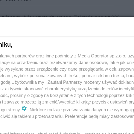
e, z lasami. Nic w tym dziwnego. Zajmują one aż 80%
jednak przemysłowi. Już w XIV wieku nad Małą
 zastąpione przez bardziej nowoczesne obiekty
złości znajdziemy nie tylko w krajobrazie, ale także na
niku,
ztówki z pozdrowieniami ze Stahlhammer (Stalowy
fanych partnerów oraz inne podmioty z Media Operator sp z.o.o. uz
cje na urządzeniu oraz przetwarzamy dane osobowe, takie jak unika
je wysyłane przez urządzenie czy dane przeglądania w celu zapewn
u mieszkańców znajdowało zatrudnienie w wytwórni
klam, wybór spersonalizowanych treści, pomiar reklam i treści, bad
wstała fabryka celulozy i papieru. W tym czasie
 zgodą Użytkownika my i Zaufani Partnerzy możemy używać dokład
az aktywnie skanować charakterystykę urządzenia do celów identyfi
kolejowy, a także nowa parafia w Jędrysku.
ść, prosimy o zgodę na korzystanie z tych technologii poprzez klikn
a i zawsze możesz ją zmienić/wycofać klikając przycisk ustawień pr
 dziś oglądać możemy niektóre pamiątki przeszłości,
ogu strony
. Niektóre rodzaje przetwarzania danych nie wymagaj
onnersmarcków czy dworzec PKP. Punkty te wciąż
iwić się takiemu przetwarzaniu. Preferencje będą miały zastosowania