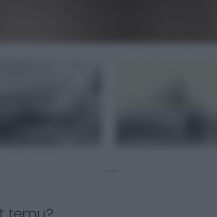
REKLAMA
at temu?