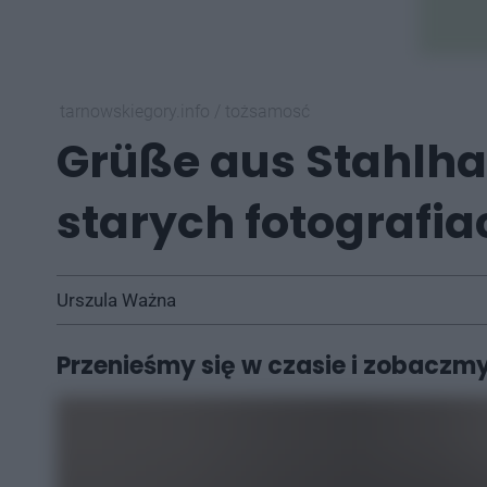
tarnowskiegory.info
/
tożsamosć
Grüße aus Stahlh
starych fotografi
Urszula Ważna
Przenieśmy się w czasie i zobaczmy 