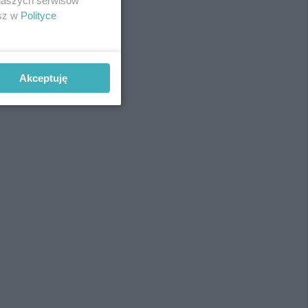
 naszych serwisów
esz w
Polityce
Akceptuję