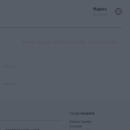
Napisz
do mnie
kalety zdjęcia,
kalety pocztówki,
kalety historia,
REKLAMA
REKLAMA
Twoje
miasto
Piekary Śląskie
Chorzów
i
regulamin korzystania z portali