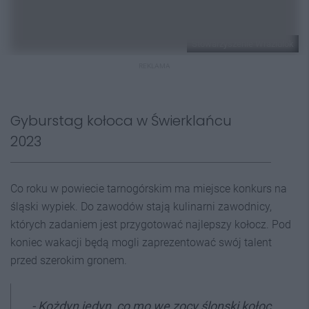
Stowarzyszenie Wrazidlok
REKLAMA
Gyburstag kołoca w Świerklańcu
2023
Co roku w powiecie tarnogórskim ma miejsce konkurs na
śląski wypiek. Do zawodów stają kulinarni zawodnicy,
których zadaniem jest przygotować najlepszy kołocz. Pod
koniec wakacji będą mogli zaprezentować swój talent
przed szerokim gronem.
- Kożdyn jedyn, co mo we zocy ślonski kołoc,