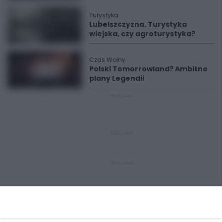
Turystyka
Lubelszczyzna. Turystyka
wiejska, czy agroturystyka?
Czas Wolny
Polski Tomorrowland? Ambitne
plany Legendii
REKLAMA
REKLAMA
REKLAMA