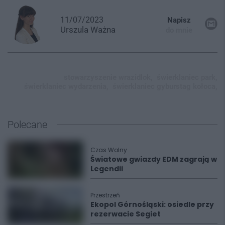
11/07/2023
Napisz
Urszula
Ważna
do mnie
stowarzyszenie wrazidlok,
świerklaniec park,
świerklaniec wydarzenia,
świerklaniec gyburstag kołoca,
Polecane
Czas Wolny
Światowe gwiazdy EDM zagrają w
Legendii
Przestrzeń
Ekopol Górnośląski: osiedle przy
rezerwacie Segiet