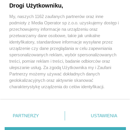
Drogi Użytkowniku,
My, naszych 1162 zaufanych partnerów oraz inne
Wydawca mediów
lokalnych
podmioty z Media Operator sp z.o.o. uzyskujemy dostęp i
przechowujemy informacje na urządzeniu oraz
przetwarzamy dane osobowe, takie jak unikalne
identyfikatory, standardowe informacje wysyłane przez
urządzenie czy dane przeglądania w celu zapewniania
spersonalizowanych reklam, wybór spersonalizowanych
Nie zapomnij
treści, pomiar reklam i treści, badanie odbiorców oraz
zapoznać się z:
polityką prywatności
regulamin korzystania z portali
ulepszanie usług. Za zgodą Użytkownika my i Zaufani
Twoje
miasto
Skontakuj się
z nami
Partnerzy możemy używać dokładnych danych
Piekary Śląskie
Kontakt
geolokalizacyjnych oraz aktywnie skanować
Chorzów
Wydawca
charakterystykę urządzenia do celów identyfikacji.
Tarnowskie Góry
Redakcja
Ruda Śląska
Newsletter
Ponieważ cenimy Twoją prywatność, prosimy o zgodę na
Świętochłowice
Reklama
korzystanie z tych technologii poprzez kliknięcie
Tychy
„Akceptuję”. Zgoda jest dobrowolna i zawsze możesz ją
Bytom
Katowice
zmienić/wycofać klikając przycisk ustawień prywatności
PARTNERZY
USTAWIENIA
Gliwice
znajdujący się w lewym dolnym rogu strony
. Niektóre
Zabrze
Zagłębie
rodzaje przetwarzania danych nie wymagają zgody