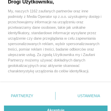
atrakcje czekają na gości Ichtioparku
Drogi Użytkowniku,
My, naszych 1162 zaufanych partnerów oraz inne
Wydawca mediów
lokalnych
podmioty z Media Operator sp z.o.o. uzyskujemy dostęp i
przechowujemy informacje na urządzeniu oraz
przetwarzamy dane osobowe, takie jak unikalne
identyfikatory, standardowe informacje wysyłane przez
4 / 5
urządzenie czy dane przeglądania w celu zapewniania
spersonalizowanych reklam, wybór spersonalizowanych
Pasieka edukacyjna w
Nie zapomnij
treści, pomiar reklam i treści, badanie odbiorców oraz
zapoznać się z:
polityką prywatności
regulamin korzystania z portali
ulepszanie usług. Za zgodą Użytkownika my i Zaufani
Kaletach
Twoje
miasto
Skontakuj się
z nami
Partnerzy możemy używać dokładnych danych
Piekary Śląskie
Kontakt
geolokalizacyjnych oraz aktywnie skanować
Chorzów
Wydawca
charakterystykę urządzenia do celów identyfikacji.
Tarnowskie Góry
Redakcja
Ruda Śląska
Newsletter
Ponieważ cenimy Twoją prywatność, prosimy o zgodę na
Świętochłowice
Reklama
korzystanie z tych technologii poprzez kliknięcie
Tychy
„Akceptuję”. Zgoda jest dobrowolna i zawsze możesz ją
Bytom
Katowice
zmienić/wycofać klikając przycisk ustawień prywatności
REKLAMA
PARTNERZY
USTAWIENIA
Gliwice
znajdujący się w lewym dolnym rogu strony
. Niektóre
Zabrze
Zagłębie
rodzaje przetwarzania danych nie wymagają zgody
użytkownika, ale masz prawo sprzeciwić się takiemu
Akceptuję