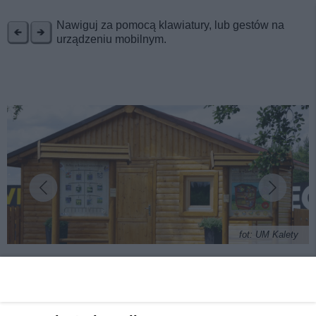
REKLAMA
Nawiguj za pomocą klawiatury, lub gestów na
urządzeniu mobilnym.
fot: UM Kalety
Kalety zapraszają na ryby i po miód. Takie