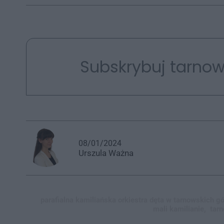
Subskrybuj tarnow
08/01/2024
Urszula
Ważna
parafialna kamiliańska orkiestra dęta w tarnowskich gó
mali kamilianie,
tarn