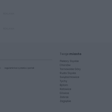
REKLAMA
REKLAMA
Twoje
miasto
Piekary Śląskie
Chorzów
i
regulamin korzystania z portali
Tarnowskie Góry
Ruda Śląska
Świętochłowice
Tychy
Bytom
Katowice
Gliwice
Zabrze
Zagłębie