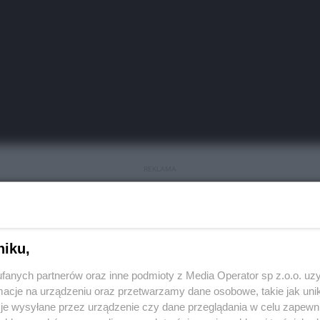
REKLAMA
roczne w Tarnowskich
niku,
fanych partnerów oraz inne podmioty z Media Operator sp z.o.o. uz
cje na urządzeniu oraz przetwarzamy dane osobowe, takie jak unika
je wysyłane przez urządzenie czy dane przeglądania w celu zapewn
rzenia będą świętować swoją jubileuszową, piętnastą