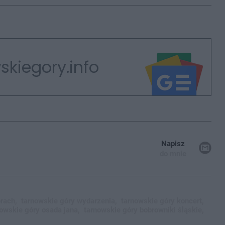
skiegory.info
Napisz
do mnie
rach,
tarnowskie góry wydarzenia,
tarnowskie góry koncert,
owskie góry osada jana,
tarnowskie góry bobrowniki śląskie,