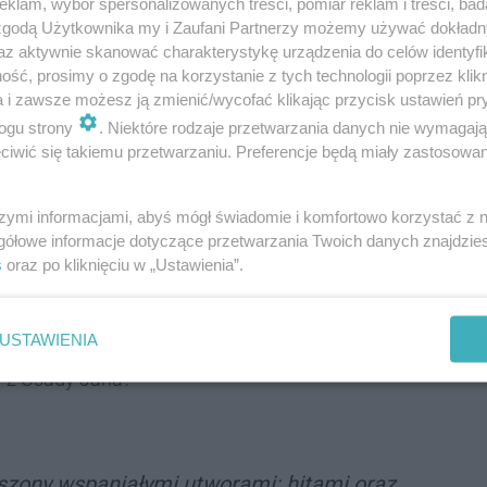
klam, wybór spersonalizowanych treści, pomiar reklam i treści, bad
rni fani kamiliańskiej orkiestry każdego roku wyczekują
 zgodą Użytkownika my i Zaufani Partnerzy możemy używać dokład
odbędą się aż w trzech terminach. W kalendarzu
az aktywnie skanować charakterystykę urządzenia do celów identyfi
ść, prosimy o zgodę na korzystanie z tych technologii poprzez klikn
a i zawsze możesz ją zmienić/wycofać klikając przycisk ustawień pr
ogu strony
. Niektóre rodzaje przetwarzania danych nie wymagaj
 Matki Bożej Uzdrowienie Chorych (Tarnowskie Góry,
iwić się takiemu przetwarzaniu. Preferencje będą miały zastosowania
 Matki Bożej Uzdrowienie Chorych (Tarnowskie Góry,
szymi informacjami, abyś mógł świadomie i komfortowo korzystać z
gółowe informacje dotyczące przetwarzania Twoich danych znajdzi
s
oraz po kliknięciu w „Ustawienia”.
. Przemienienia Pańskiego (Tarnowskie Góry,
USTAWIENIA
ątecznych utworów w wykonaniu Małych Kamilianów.
y z Osady Jana?
aszony wspaniałymi utworami: hitami oraz