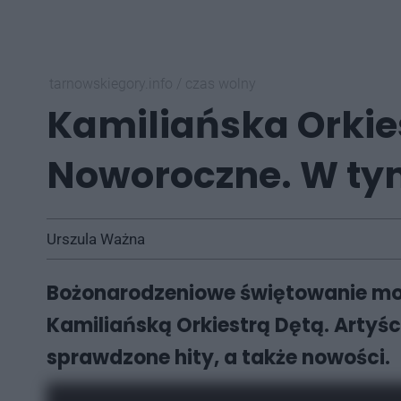
tarnowskiegory.info
/
czas wolny
Kamiliańska Orkie
Noworoczne. W tym 
Urszula Ważna
Bożonarodzeniowe świętowanie mo
Kamiliańską Orkiestrą Dętą. Artyśc
sprawdzone hity, a także nowości.