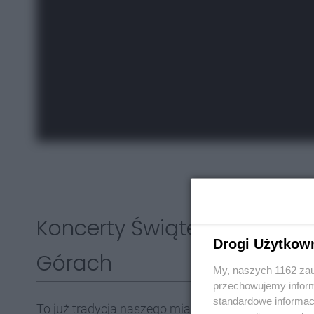
Koncerty Świąteczno-Nowo
Drogi Użytkow
Górach
My, naszych 1162 zau
przechowujemy informa
standardowe informac
To już tradycja naszego miasta. W tym roku wyda