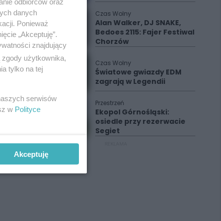
anie odbiorców oraz
nych danych
Czas Wolny
Alan Walker, DJ SNAKE,
kacji. Ponieważ
Bedoes 2115: Fajer Festiwal
ięcie „Akceptuję”.
Chorzów
ywatności znajdujący
ą zgody użytkownika,
Czas Wolny
 tylko na tej
Światowe gwiazdy EDM
zagrają w Legendii
 naszych serwisów
Przestrzeń
esz w
Polityce
Ekopol Górnośląski:
osiedle przy rezerwacie
Segiet
REKLAMA
Akceptuję