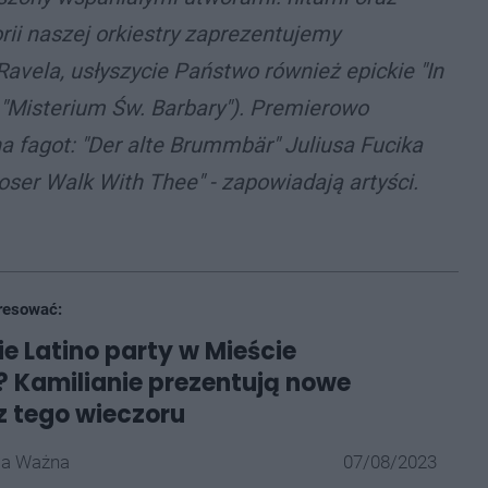
rii naszej orkiestry zaprezentujemy
Ravela, usłyszycie Państwo również epickie "In
"Misterium Św. Barbary"). Premierowo
 fagot: "Der alte Brummbär" Juliusa Fucika
ser Walk With Thee" - zapowiadają artyści.
resować:
e Latino party w Mieście
 Kamilianie prezentują nowe
z tego wieczoru
la Ważna
07/08/2023