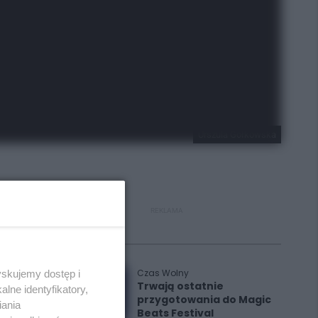
Urszula Gołkowska
REKLAMA
Polecane
Czas Wolny
yskujemy dostęp i
Trwają ostatnie
lne identyfikatory,
przygotowania do Magic
iania
Beats Festival