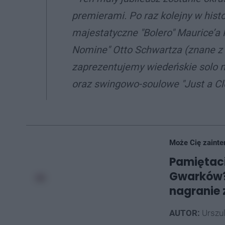
premierami. Po raz kolejny w histo
majestatyczne "Bolero" Maurice’a 
Nomine" Otto Schwartza (znane z 
zaprezentujemy wiedeńskie solo na
oraz swingowo-soulowe "Just a Clo
Może Cię zainte
Pamiętaci
Gwarków?
nagranie 
AUTOR:
Urszu