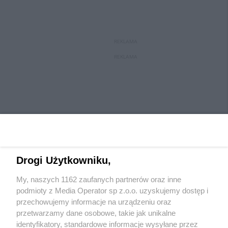
REKLAMA
REKLAMA
Drogi Użytkowniku,
My, naszych 1162 zaufanych partnerów oraz inne
Wydawca mediów
lokalnych
podmioty z Media Operator sp z.o.o. uzyskujemy dostęp i
przechowujemy informacje na urządzeniu oraz
przetwarzamy dane osobowe, takie jak unikalne
identyfikatory, standardowe informacje wysyłane przez