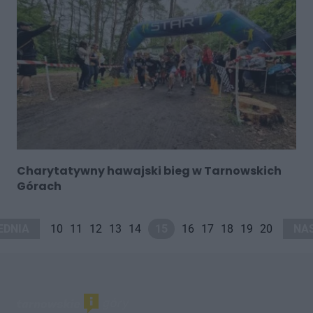
Charytatywny hawajski bieg w Tarnowskich
Górach
EDNIA
10
11
12
13
14
15
16
17
18
19
20
NA