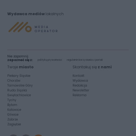
Wydawca mediów
lokalnych
Nie zapomnij
zapoznać się z:
polityką prywatności
regulamin korzystania z portali
Twoje
miasto
Skontakuj się
z nami
Piekary Śląskie
Kontakt
Chorzów
Wydawca
Tarnowskie Góry
Redakcja
Ruda Śląska
Newsletter
Świętochłowice
Reklama
Tychy
Bytom
Katowice
Gliwice
Zabrze
Zagłębie