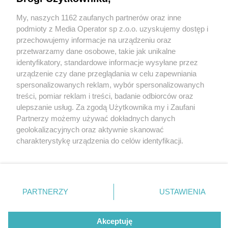
powraca. Pałac w Rybnej zaprasza najmłodszych
My, naszych 1162 zaufanych partnerów oraz inne
Wydawca mediów
lokalnych
podmioty z Media Operator sp z.o.o. uzyskujemy dostęp i
przechowujemy informacje na urządzeniu oraz
przetwarzamy dane osobowe, takie jak unikalne
identyfikatory, standardowe informacje wysyłane przez
1 / 4
urządzenie czy dane przeglądania w celu zapewniania
spersonalizowanych reklam, wybór spersonalizowanych
Jesienny koncert dla dzieci w
Nie zapomnij
treści, pomiar reklam i treści, badanie odbiorców oraz
zapoznać się z:
polityką prywatności
regulamin korzystania z portali
ulepszanie usług. Za zgodą Użytkownika my i Zaufani
Pałacu w Rybnej
Twoje
miasto
Skontakuj się
z nami
Partnerzy możemy używać dokładnych danych
Piekary Śląskie
Kontakt
geolokalizacyjnych oraz aktywnie skanować
Chorzów
Wydawca
charakterystykę urządzenia do celów identyfikacji.
Tarnowskie Góry
Redakcja
Ruda Śląska
Newsletter
Ponieważ cenimy Twoją prywatność, prosimy o zgodę na
Świętochłowice
Reklama
korzystanie z tych technologii poprzez kliknięcie
Tychy
„Akceptuję”. Zgoda jest dobrowolna i zawsze możesz ją
Bytom
Katowice
zmienić/wycofać klikając przycisk ustawień prywatności
REKLAMA
PARTNERZY
USTAWIENIA
Gliwice
znajdujący się w lewym dolnym rogu strony
. Niektóre
Zabrze
Zagłębie
rodzaje przetwarzania danych nie wymagają zgody
użytkownika, ale masz prawo sprzeciwić się takiemu
Akceptuję