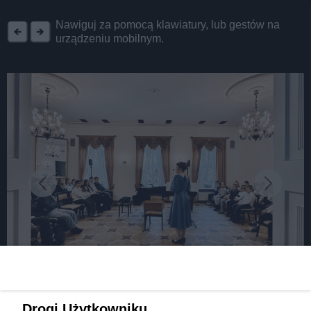
REKLAMA
Nawiguj za pomocą klawiatury, lub gestów na
urządzeniu mobilnym.
fot: Orkiestra dziecięco-młodzieżowa "Śląskie Smyki"
Koncert jesienny "Po drugiej stronie lustra"
Drogi Użytkowniku,