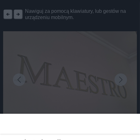
REKLAMA
Nawiguj za pomocą klawiatury, lub gestów na
urządzeniu mobilnym.
fot: MU