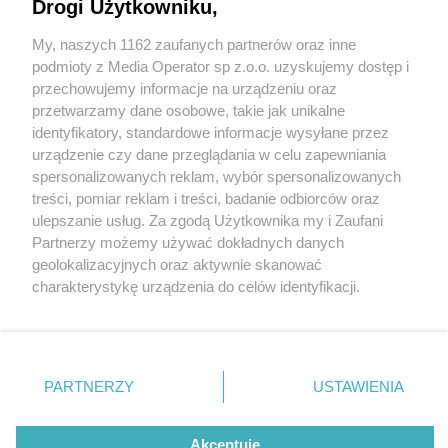
Drogi Użytkowniku,
Lokal Maestro Macarons już otwarty. Pierwsi
goście degustują makaroniki w kilkunastu
My, naszych 1162 zaufanych partnerów oraz inne
smakach
Wydawca mediów
lokalnych
podmioty z Media Operator sp z.o.o. uzyskujemy dostęp i
przechowujemy informacje na urządzeniu oraz
przetwarzamy dane osobowe, takie jak unikalne
5 / 8
identyfikatory, standardowe informacje wysyłane przez
Maestro Macarons otwarcie
urządzenie czy dane przeglądania w celu zapewniania
spersonalizowanych reklam, wybór spersonalizowanych
lokalu
Nie zapomnij
treści, pomiar reklam i treści, badanie odbiorców oraz
zapoznać się z:
polityką prywatności
regulamin korzystania z portali
ulepszanie usług. Za zgodą Użytkownika my i Zaufani
Twoje
miasto
Skontakuj się
z nami
Partnerzy możemy używać dokładnych danych
21 lipca swoje drzwi po raz pierwszy otwarła cukiernia
Piekary Śląskie
Kontakt
geolokalizacyjnych oraz aktywnie skanować
Chorzów
Wydawca
charakterystykę urządzenia do celów identyfikacji.
"Maestro Macarons", która wcześniej działała tylko na
Tarnowskie Góry
Redakcja
Ruda Śląska
Newsletter
Ponieważ cenimy Twoją prywatność, prosimy o zgodę na
zamówienia.
Świętochłowice
Reklama
korzystanie z tych technologii poprzez kliknięcie
Tychy
„Akceptuję”. Zgoda jest dobrowolna i zawsze możesz ją
Bytom
Katowice
zmienić/wycofać klikając przycisk ustawień prywatności
PARTNERZY
USTAWIENIA
Gliwice
REKLAMA
znajdujący się w lewym dolnym rogu strony
. Niektóre
Zabrze
Zagłębie
rodzaje przetwarzania danych nie wymagają zgody
użytkownika, ale masz prawo sprzeciwić się takiemu
Akceptuję