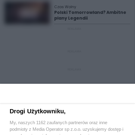
Czas Wolny
Polski Tomorrowland? Ambitne
plany Legendii
REKLAMA
REKLAMA
REKLAMA
Drogi Użytkowniku,
My, naszych 1162 zaufanych partnerów oraz inne
Wydawca mediów
lokalnych
podmioty z Media Operator sp z.o.o. uzyskujemy dostęp i