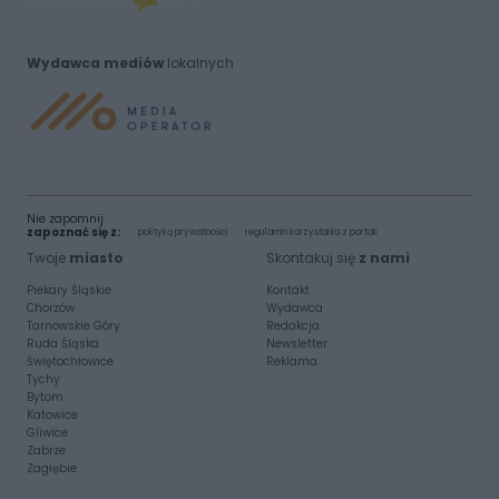
Wydawca mediów
lokalnych
Nie zapomnij
zapoznać się z:
polityką prywatności
regulamin korzystania z portali
Twoje
miasto
Skontakuj się
z nami
Piekary Śląskie
Kontakt
Chorzów
Wydawca
Tarnowskie Góry
Redakcja
Ruda Śląska
Newsletter
Świętochłowice
Reklama
Tychy
Bytom
Katowice
Gliwice
Zabrze
Zagłębie