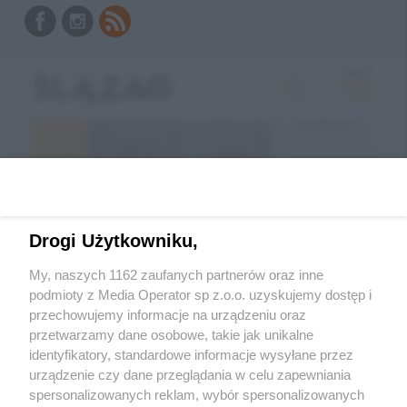
Drogi Użytkowniku,
My, naszych 1162 zaufanych partnerów oraz inne
podmioty z Media Operator sp z.o.o. uzyskujemy dostęp i
przechowujemy informacje na urządzeniu oraz
Wróć do strony głównej
przetwarzamy dane osobowe, takie jak unikalne
identyfikatory, standardowe informacje wysyłane przez
ślązag.pl
urządzenie czy dane przeglądania w celu zapewniania
spersonalizowanych reklam, wybór spersonalizowanych