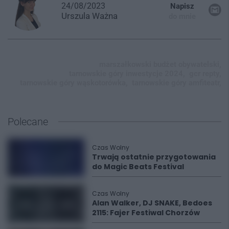
24/08/2023
Napisz
Urszula
Ważna
do mnie
marszałkowski budżet obywatelski,
tarnowskie góry inwestycje 2024,
gcr repty,
tarnowskie góry wąskotorówka,
tarnowskie góry amfiteatr,
Polecane
Czas Wolny
Trwają ostatnie przygotowania
do Magic Beats Festival
Czas Wolny
Alan Walker, DJ SNAKE, Bedoes
2115: Fajer Festiwal Chorzów