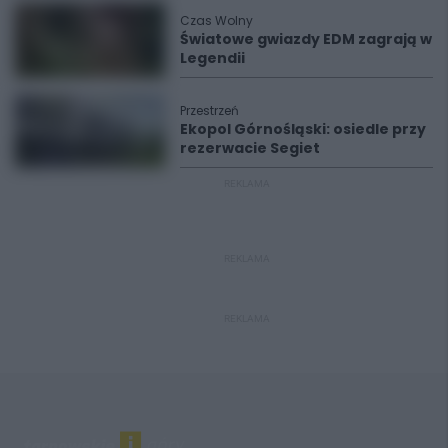
Czas Wolny
Światowe gwiazdy EDM zagrają w
Legendii
Przestrzeń
Ekopol Górnośląski: osiedle przy
rezerwacie Segiet
REKLAMA
REKLAMA
REKLAMA