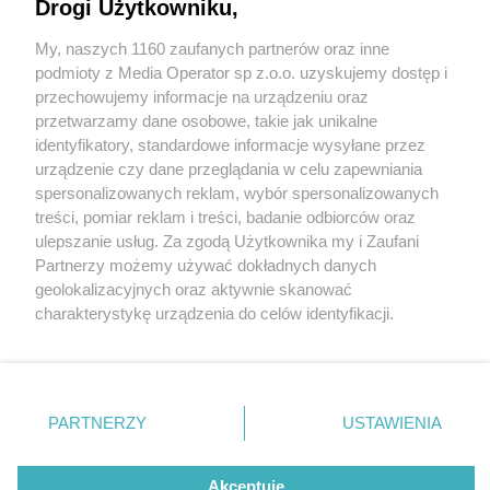
samochody. Zatrzymane trzy dowody
Drogi Użytkowniku,
rejestracyjne
My, naszych 1160 zaufanych partnerów oraz inne
Wydawca mediów
lokalnych
podmioty z Media Operator sp z.o.o. uzyskujemy dostęp i
przechowujemy informacje na urządzeniu oraz
przetwarzamy dane osobowe, takie jak unikalne
identyfikatory, standardowe informacje wysyłane przez
urządzenie czy dane przeglądania w celu zapewniania
3 / 4
spersonalizowanych reklam, wybór spersonalizowanych
Kolizja na obwodnicy w
Nie zapomnij
treści, pomiar reklam i treści, badanie odbiorców oraz
zapoznać się z:
polityką prywatności
regulamin korzystania z portali
ulepszanie usług. Za zgodą Użytkownika my i Zaufani
Twoje
miasto
Skontakuj się
z nami
Tarnowskich Górach
Partnerzy możemy używać dokładnych danych
Piekary Śląskie
Kontakt
geolokalizacyjnych oraz aktywnie skanować
Chorzów
Wydawca
charakterystykę urządzenia do celów identyfikacji.
Tarnowskie Góry
Redakcja
Ruda Śląska
Newsletter
Ponieważ cenimy Twoją prywatność, prosimy o zgodę na
Świętochłowice
Reklama
korzystanie z tych technologii poprzez kliknięcie
Tychy
„Akceptuję”. Zgoda jest dobrowolna i zawsze możesz ją
Bytom
Katowice
zmienić/wycofać klikając przycisk ustawień prywatności
REKLAMA
PARTNERZY
USTAWIENIA
Gliwice
znajdujący się w lewym dolnym rogu strony
. Niektóre
Zabrze
Zagłębie
rodzaje przetwarzania danych nie wymagają zgody
użytkownika, ale masz prawo sprzeciwić się takiemu
Akceptuję