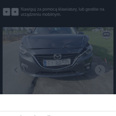
REKLAMA
Nawiguj za pomocą klawiatury, lub gestów na
urządzeniu mobilnym.
fot: Komenda Powiatowa Policji w Tarnowskich Górach
Na tarnogórskiej obwodnicy zderzyły się cztery