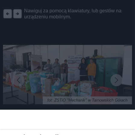
REKLAMA
Nawiguj za pomocą klawiatury, lub gestów na
urządzeniu mobilnym.
fot: ZSTiO "Mechanik" w Tarnowskich Górach
Nastolatkowie z powiatu tarnogórskiego dla