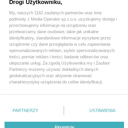
swoich rówieśników z Ukrainy. Akcje trwają
Drogi Użytkowniku,
My, naszych 1162 zaufanych partnerów oraz inne
Wydawca mediów
lokalnych
podmioty z Media Operator sp z.o.o. uzyskujemy dostęp i
przechowujemy informacje na urządzeniu oraz
przetwarzamy dane osobowe, takie jak unikalne
identyfikatory, standardowe informacje wysyłane przez
3 / 5
urządzenie czy dane przeglądania w celu zapewniania
spersonalizowanych reklam, wybór spersonalizowanych
Tarnowskie Góry -
Nie zapomnij
treści, pomiar reklam i treści, badanie odbiorców oraz
zapoznać się z:
polityką prywatności
regulamin korzystania z portali
ulepszanie usług. Za zgodą Użytkownika my i Zaufani
"Mechanik"
Twoje
miasto
Skontakuj się
z nami
Partnerzy możemy używać dokładnych danych
Piekary Śląskie
Kontakt
geolokalizacyjnych oraz aktywnie skanować
Chorzów
Wydawca
charakterystykę urządzenia do celów identyfikacji.
Tarnowskie Góry
Redakcja
Ruda Śląska
Newsletter
Ponieważ cenimy Twoją prywatność, prosimy o zgodę na
Świętochłowice
Reklama
korzystanie z tych technologii poprzez kliknięcie
Tychy
„Akceptuję”. Zgoda jest dobrowolna i zawsze możesz ją
Bytom
Katowice
zmienić/wycofać klikając przycisk ustawień prywatności
REKLAMA
PARTNERZY
USTAWIENIA
Gliwice
znajdujący się w lewym dolnym rogu strony
. Niektóre
Zabrze
Zagłębie
rodzaje przetwarzania danych nie wymagają zgody
użytkownika, ale masz prawo sprzeciwić się takiemu
Akceptuję