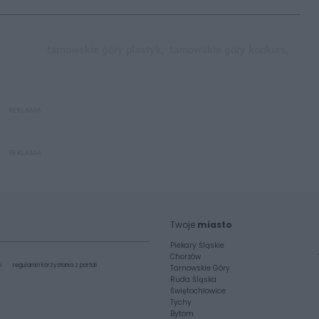
tarnowskie góry plastyk,
tarnowskie góry konkurs,
REKLAMA
REKLAMA
Twoje
miasto
Piekary Śląskie
Chorzów
i
regulamin korzystania z portali
Tarnowskie Góry
Ruda Śląska
Świętochłowice
Tychy
Bytom