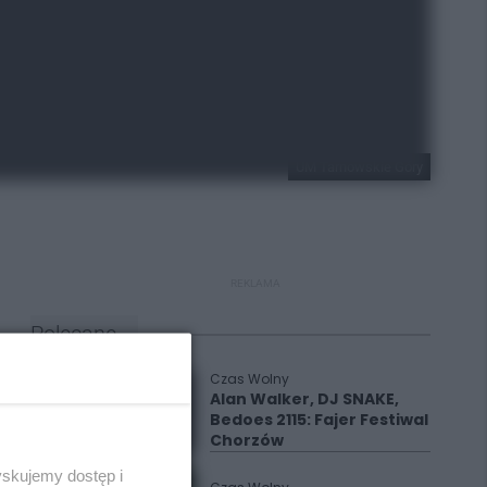
UM Tarnowskie Góry
REKLAMA
Polecane
Czas Wolny
Alan Walker, DJ SNAKE,
Bedoes 2115: Fajer Festiwal
Chorzów
yskujemy dostęp i