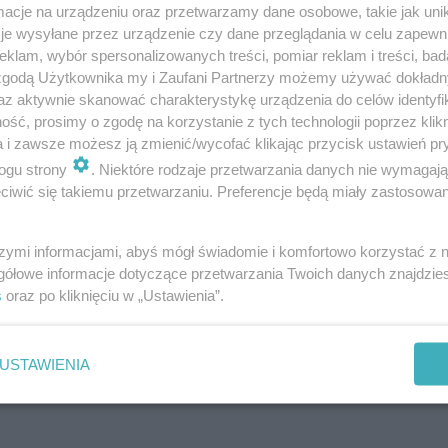
ykształcenie. W tym roku temat przewodni brzmiał:
cje na urządzeniu oraz przetwarzamy dane osobowe, takie jak unika
je wysyłane przez urządzenie czy dane przeglądania w celu zapewn
klam, wybór spersonalizowanych treści, pomiar reklam i treści, bad
 zgodą Użytkownika my i Zaufani Partnerzy możemy używać dokład
onkursie. Zobaczcie prace uczniów!
az aktywnie skanować charakterystykę urządzenia do celów identyfi
ść, prosimy o zgodę na korzystanie z tych technologii poprzez klikn
a i zawsze możesz ją zmienić/wycofać klikając przycisk ustawień pr
ogu strony
. Niektóre rodzaje przetwarzania danych nie wymagaj
rzygotowywane są schematy działań,
iwić się takiemu przetwarzaniu. Preferencje będą miały zastosowania
wane decyzje. Hasło „Nie oglądaj się za
ę rysownika pozostawiającego zdecydowane
szymi informacjami, abyś mógł świadomie i komfortowo korzystać z
gółowe informacje dotyczące przetwarzania Twoich danych znajdzi
rm ustanawianych w nieznany dotąd sposób.
s
oraz po kliknięciu w „Ustawienia”.
nia znaku na płaszczyźnie obliguje. Nie
izatorzy.
USTAWIENIA