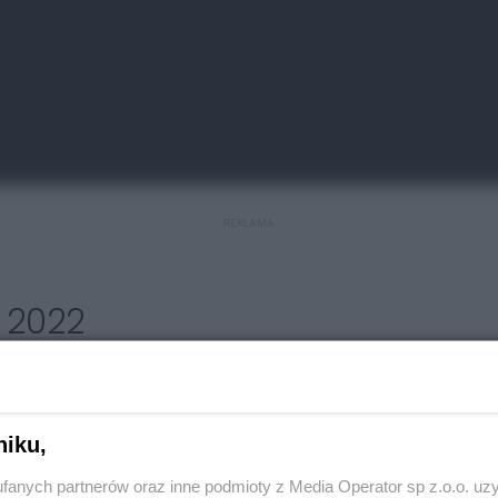
REKLAMA
 2022
skich Górach ma kolejny powód do dumy. Zazwyczaj
żniony został nauczyciel - Mateusz Kokot.
niku,
kurs Triennale Rysunku Wrocław. Swoje dzieła zgłaszać
fanych partnerów oraz inne podmioty z Media Operator sp z.o.o. uz