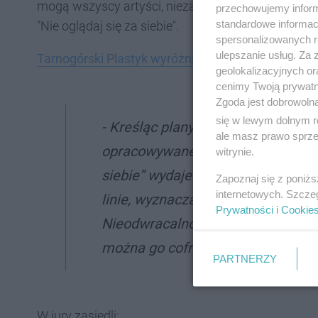
mogą wszyscy artyści, niezależnie od wieku czy w
przechowujemy informa
standardowe informac
"Nie oglądaj się za siebie".
spersonalizowanych re
ulepszanie usług. Za
Tarnogórski Plastyk wyróżniony w wojewódzkim k
geolokalizacyjnych or
cenimy Twoją prywatno
Zgoda jest dobrowoln
się w lewym dolnym r
- Kreśląc plany i tworząc mapy, p
ale masz prawo sprzec
opracowywane strategie i podejmo
witrynie.
siebie” wydaje się prowadzić ręk
Zapoznaj się z poniż
internetowych. Szcze
linie, wyznaczającego granice fo
Prywatności
i
Cookie
Nieodwracalność gestu pozostawie
można go cofnąć - tłumaczą organ
PARTNERZY
W jury zasiedli: