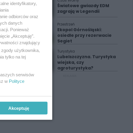
Czas Wolny
lne identyfikatory,
Światowe gwiazdy EDM
iania
zagrają w Legendii
anie odbiorców oraz
nych danych
Przestrzeń
Ekopol Górnośląski:
kacji. Ponieważ
osiedle przy rezerwacie
ięcie „Akceptuję”.
Segiet
ywatności znajdujący
ą zgody użytkownika,
Turystyka
Lubelszczyzna. Turystyka
 tylko na tej
wiejska, czy
agroturystyka?
 naszych serwisów
REKLAMA
esz w
Polityce
Akceptuję