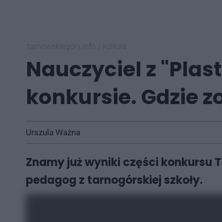
tarnowskiegory.info
/
kultura
Nauczyciel z "Pla
konkursie. Gdzie 
Urszula Ważna
Znamy już wyniki części konkursu T
pedagog z tarnogórskiej szkoły.