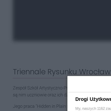
Triennale Rysunku Wrocław
Zespół Szkół Artystyczno-Projektowych w Tarnow
są nim uczniowie oraz ich dzieła. Tym razem wyró
Drogi Użytkow
Jego praca "Hidden in Plain Sight" trafiła na kon
My, naszych 1162 zau