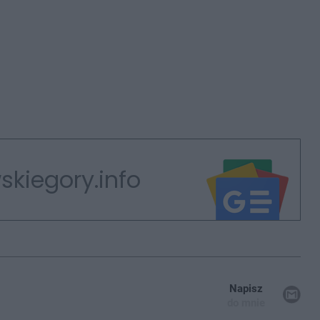
skiegory.info
Napisz
do mnie