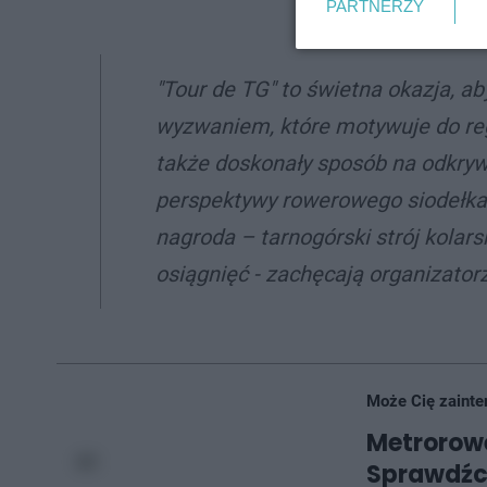
PARTNERZY
"Tour de TG" to świetna okazja, a
wyzwaniem, które motywuje do regu
także doskonały sposób na odkryw
perspektywy rowerowego siodełka.
nagroda – tarnogórski strój kolar
osiągnięć - zachęcają organizatorz
Może Cię zainte
Metrorowe
Sprawdźci