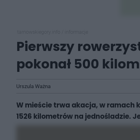
tarnowskiegory.info
/
informacje
Pierwszy rowerzys
pokonał 500 kilo
Urszula Ważna
W mieście trwa akacja, w ramach kt
1526 kilometrów na jednośladzie. J