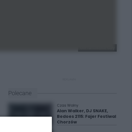
UM Tarnowskie Góry
REKLAMA
Polecane
Czas Wolny
Alan Walker, DJ SNAKE,
Bedoes 2115: Fajer Festiwal
Chorzów