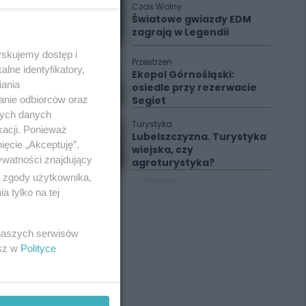
Czas Wolny
Światowe gwiazdy EDM
zagrają w Legendii
yskujemy dostęp i
Przestrzeń
lne identyfikatory,
Ekopol Górnośląski:
iania
osiedle przy rezerwacie
anie odbiorców oraz
Segiet
nych danych
Turystyka
kacji. Ponieważ
Lubelszczyzna. Turystyka
ięcie „Akceptuję”.
wiejska, czy
ywatności znajdujący
agroturystyka?
ą zgody użytkownika,
REKLAMA
 tylko na tej
 naszych serwisów
esz w
Polityce