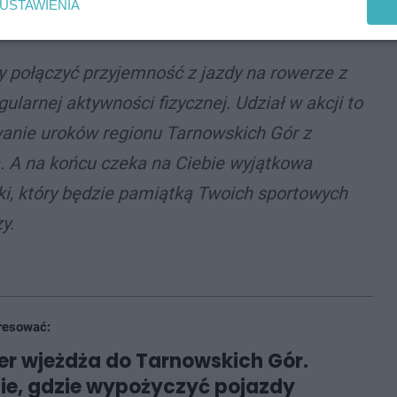
USTAWIENIA
by połączyć przyjemność z jazdy na rowerze z
larnej aktywności fizycznej. Udział w akcji to
anie uroków regionu Tarnowskich Gór z
 A na końcu czeka na Ciebie wyjątkowa
ski, który będzie pamiątką Twoich sportowych
y.
resować:
r wjeżdża do Tarnowskich Gór.
e, gdzie wypożyczyć pojazdy