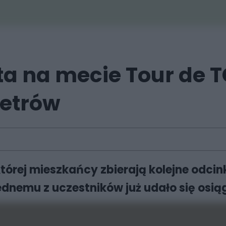
ta na mecie Tour de 
metrów
órej mieszkańcy zbierają kolejne odcink
ednemu z uczestników już udało się osi