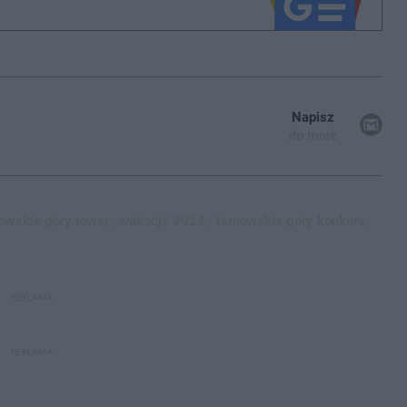
Napisz
do mnie
owskie góry rower,
wakacje 2024,
tarnowskie góry konkurs,
REKLAMA
REKLAMA