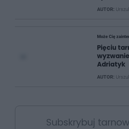
AUTOR:
Urszu
Może Cię zainte
Pięciu ta
wyzwanie.
Adriatyk
AUTOR:
Urszu
Subskrybuj tarnow