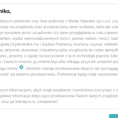
niku,
fanych partnerów oraz inne podmioty z Media Operator sp z.o.o. uz
cje na urządzeniu oraz przetwarzamy dane osobowe, takie jak unika
 Tarnowskich Górach, więc jak widzimy, da się!
je wysyłane przez urządzenie czy dane przeglądania w celu zapewn
klam, wybór spersonalizowanych treści, pomiar reklam i treści, bad
o Częstochowy czy Dąbrowy Górniczej, a jak
 zgodą Użytkownika my i Zaufani Partnerzy możemy używać dokład
26 kilometrów – to w końcu rok założenia
az aktywnie skanować charakterystykę urządzenia do celów identyfi
ść, prosimy o zgodę na korzystanie z tych technologii poprzez klikn
zędnicy.
a i zawsze możesz ją zmienić/wycofać klikając przycisk ustawień pr
ogu strony
. Niektóre rodzaje przetwarzania danych nie wymagaj
iwić się takiemu przetwarzaniu. Preferencje będą miały zastosowania
 31 sierpnia. Akcja skierowana jest do
szymi informacjami, abyś mógł świadomie i komfortowo korzystać z
ba pokonać dystans 1526 bądź 500 kilometrów. Za
gółowe informacje dotyczące przetwarzania Twoich danych znajdzi
rój kolarski, natomiast za drugi otrzyma bidon. Liczba
s
oraz po kliknięciu w „Ustawienia”.
ym w aplikacji należy się zgłosić do Punktu