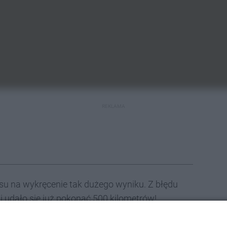
REKLAMA
asu na wykręcenie tak dużego wyniku. Z błędu
udało się już pokonać 500 kilometrów!
 a dokładniej 24 czerwca. 8 lipca pan Michał zgłosił
pamiątkowe nagrody: tarnogórski bidon i mapa