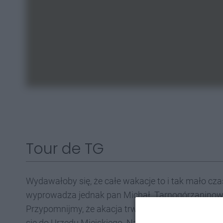
Tour de TG
Wydawałoby się, że całe wakacje to i tak mało cz
wyprowadza jednak pan Michał. Tarnogórzaninowi 
Przypomnijmy, że akacja trwa od początku wakacji,
się do Urzędu Miejskiego. Na rowerzystę czekały 