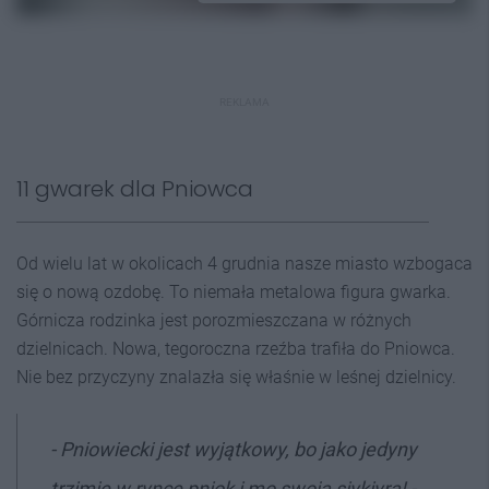
REKLAMA
11 gwarek dla Pniowca
Od wielu lat w okolicach 4 grudnia nasze miasto wzbogaca
się o nową ozdobę. To niemała metalowa figura gwarka.
Górnicza rodzinka jest porozmieszczana w różnych
dzielnicach. Nowa, tegoroczna rzeźba trafiła do Pniowca.
Nie bez przyczyny znalazła się właśnie w leśnej dzielnicy.
- Pniowiecki jest wyjątkowy, bo jako jedyny
trzimie w rynce pniok i mo swoja siykiyra! -