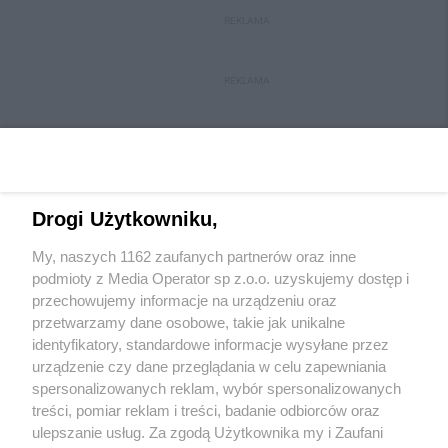
REKLAMA
REKLAMA
Drogi Użytkowniku,
My, naszych 1162 zaufanych partnerów oraz inne
Wydawca mediów
lokalnych
podmioty z Media Operator sp z.o.o. uzyskujemy dostęp i
przechowujemy informacje na urządzeniu oraz
przetwarzamy dane osobowe, takie jak unikalne
identyfikatory, standardowe informacje wysyłane przez
urządzenie czy dane przeglądania w celu zapewniania
spersonalizowanych reklam, wybór spersonalizowanych
Nie zapomnij
treści, pomiar reklam i treści, badanie odbiorców oraz
zapoznać się z:
polityką prywatności
regulamin korzystania z portali
ulepszanie usług. Za zgodą Użytkownika my i Zaufani
Twoje
miasto
Skontakuj się
z nami