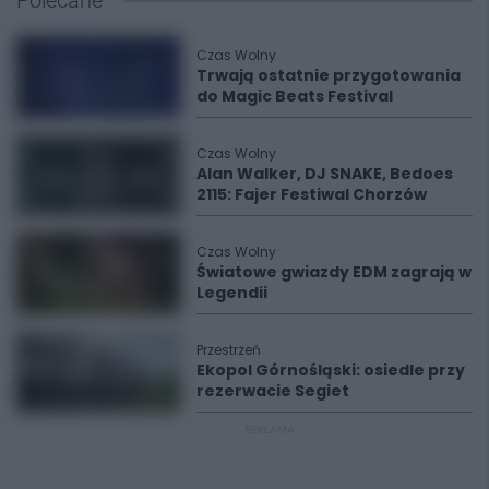
Polecane
Czas Wolny
Trwają ostatnie przygotowania
do Magic Beats Festival
Czas Wolny
Alan Walker, DJ SNAKE, Bedoes
2115: Fajer Festiwal Chorzów
Czas Wolny
Światowe gwiazdy EDM zagrają w
Legendii
Przestrzeń
Ekopol Górnośląski: osiedle przy
rezerwacie Segiet
REKLAMA