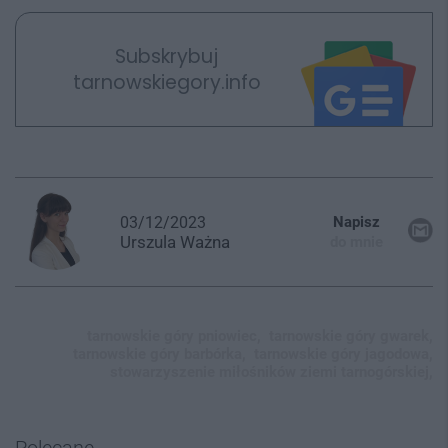
Subskrybuj
tarnowskiegory.info
03/12/2023
Napisz
Urszula
Ważna
do mnie
tarnowskie góry pniowiec,
tarnowskie góry gwarek,
tarnowskie góry barbórka,
tarnowskie góry jagodowa,
stowarzyszenie miłośników ziemi tarnogórskiej,