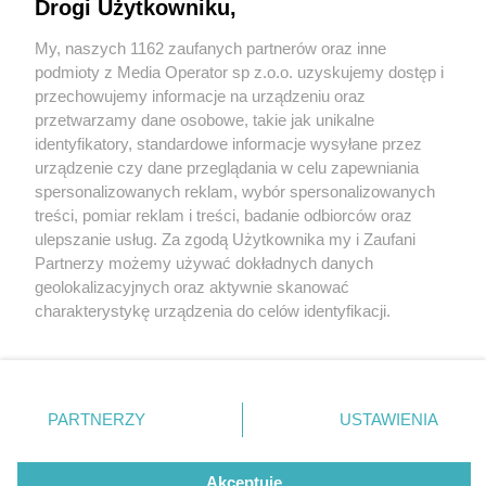
spacer dla autyzmu za nami
Drogi Użytkowniku,
My, naszych 1162 zaufanych partnerów oraz inne
Wydawca mediów
lokalnych
podmioty z Media Operator sp z.o.o. uzyskujemy dostęp i
przechowujemy informacje na urządzeniu oraz
przetwarzamy dane osobowe, takie jak unikalne
identyfikatory, standardowe informacje wysyłane przez
1 / 6
urządzenie czy dane przeglądania w celu zapewniania
spersonalizowanych reklam, wybór spersonalizowanych
III Niebieski Spacer dla
Nie zapomnij
treści, pomiar reklam i treści, badanie odbiorców oraz
zapoznać się z:
polityką prywatności
regulamin korzystania z portali
ulepszanie usług. Za zgodą Użytkownika my i Zaufani
autyzmu
Twoje
miasto
Skontakuj się
z nami
Partnerzy możemy używać dokładnych danych
Piekary Śląskie
Kontakt
geolokalizacyjnych oraz aktywnie skanować
Chorzów
Wydawca
charakterystykę urządzenia do celów identyfikacji.
Tarnowskie Góry
Redakcja
Ruda Śląska
Newsletter
Ponieważ cenimy Twoją prywatność, prosimy o zgodę na
Świętochłowice
Reklama
korzystanie z tych technologii poprzez kliknięcie
Tychy
„Akceptuję”. Zgoda jest dobrowolna i zawsze możesz ją
Bytom
Katowice
zmienić/wycofać klikając przycisk ustawień prywatności
REKLAMA
PARTNERZY
USTAWIENIA
Gliwice
znajdujący się w lewym dolnym rogu strony
. Niektóre
Zabrze
Zagłębie
rodzaje przetwarzania danych nie wymagają zgody
użytkownika, ale masz prawo sprzeciwić się takiemu
Akceptuję