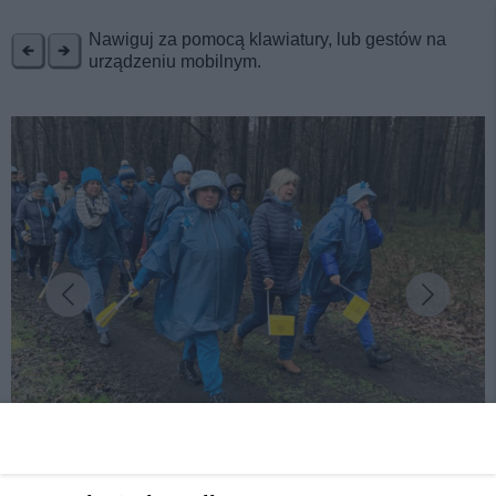
REKLAMA
Nawiguj za pomocą klawiatury, lub gestów na
urządzeniu mobilnym.
fot: Środowiskowy Dom Samopomocy w Tarnowskich Górach
Pomaszerowali na niebiesko. III tarnogórski