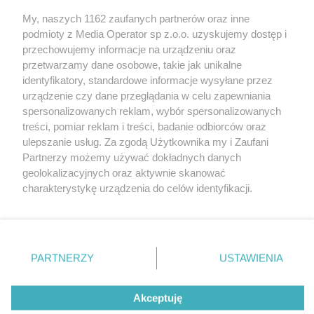
My, naszych 1162 zaufanych partnerów oraz inne
Wydawca mediów
lokalnych
podmioty z Media Operator sp z.o.o. uzyskujemy dostęp i
przechowujemy informacje na urządzeniu oraz
przetwarzamy dane osobowe, takie jak unikalne
identyfikatory, standardowe informacje wysyłane przez
urządzenie czy dane przeglądania w celu zapewniania
spersonalizowanych reklam, wybór spersonalizowanych
Nie zapomnij
treści, pomiar reklam i treści, badanie odbiorców oraz
zapoznać się z:
polityką prywatności
regulamin korzystania z portali
ulepszanie usług. Za zgodą Użytkownika my i Zaufani
Twoje
miasto
Skontakuj się
z nami
Partnerzy możemy używać dokładnych danych
Piekary Śląskie
Kontakt
geolokalizacyjnych oraz aktywnie skanować
Chorzów
Wydawca
charakterystykę urządzenia do celów identyfikacji.
Tarnowskie Góry
Redakcja
Ruda Śląska
Newsletter
Ponieważ cenimy Twoją prywatność, prosimy o zgodę na
Świętochłowice
Reklama
korzystanie z tych technologii poprzez kliknięcie
Tychy
„Akceptuję”. Zgoda jest dobrowolna i zawsze możesz ją
Bytom
Katowice
zmienić/wycofać klikając przycisk ustawień prywatności
PARTNERZY
USTAWIENIA
Gliwice
znajdujący się w lewym dolnym rogu strony
. Niektóre
Zabrze
Zagłębie
rodzaje przetwarzania danych nie wymagają zgody
Akceptuję
użytkownika, ale masz prawo sprzeciwić się takiemu
przetwarzaniu. Preferencje będą miały zastosowania tylko