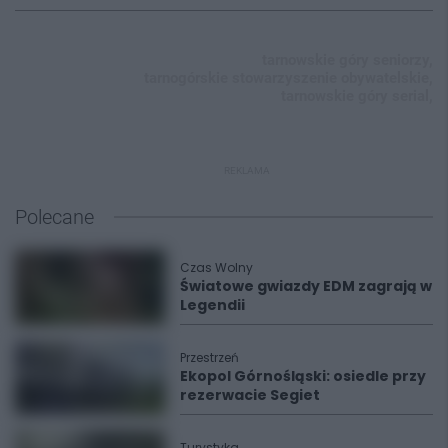
tarnowskie góry seniorzy,
tarnogórskie stowarzyszenie obywatelskie,
tarnowskie góry serial,
REKLAMA
Polecane
Czas Wolny
Światowe gwiazdy EDM zagrają w
Legendii
Przestrzeń
Ekopol Górnośląski: osiedle przy
rezerwacie Segiet
Turystyka