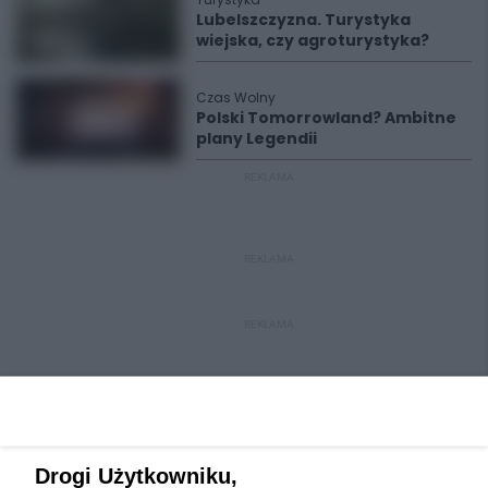
Lubelszczyzna. Turystyka
wiejska, czy agroturystyka?
Czas Wolny
Polski Tomorrowland? Ambitne
plany Legendii
REKLAMA
REKLAMA
REKLAMA
Drogi Użytkowniku,