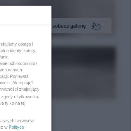
zobacz galerię
yskujemy dostęp i
lne identyfikatory,
iania
anie odbiorców oraz
nych danych
kacji. Ponieważ
ięcie „Akceptuję”.
ywatności znajdujący
ą zgody użytkownika,
 tylko na tej
 naszych serwisów
esz w
Polityce