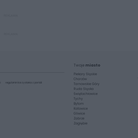
REKLAMA
REKLAMA
Twoje
miasto
Piekary Śląskie
Chorzów
i
regulamin korzystania z portali
Tarnowskie Góry
Ruda Śląska
Świętochłowice
Tychy
Bytom
Katowice
Gliwice
Zabrze
Zagłębie