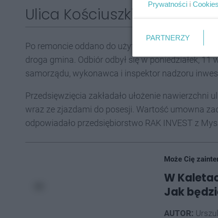
Prywatności
i
Cookie
Ulica Kościuszki już gotowa
PARTNERZY
Po remoncie oddano do użytku jedną z ulic w dzie
droga gmina. Odbiór odbył się w poniedziałek, 11 
samorządu, wykonawca i inspektor nadzoru inwes
Przedsięwzięcia zakładało ułożenie nawierzchni ul
wraz ze zjazdami do posesji. Wartość umowna zad
odpowiadało przedsiębiorstwo RAK INVEST z My
Może Cię zainte
W Kaletac
Jak będzi
AUTOR:
Urszu