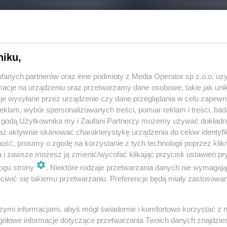
niku,
fanych partnerów oraz inne podmioty z Media Operator sp z.o.o. uz
cje na urządzeniu oraz przetwarzamy dane osobowe, takie jak unika
je wysyłane przez urządzenie czy dane przeglądania w celu zapewn
klam, wybór spersonalizowanych treści, pomiar reklam i treści, bad
 zgodą Użytkownika my i Zaufani Partnerzy możemy używać dokład
az aktywnie skanować charakterystykę urządzenia do celów identyfi
ść, prosimy o zgodę na korzystanie z tych technologii poprzez klikn
a i zawsze możesz ją zmienić/wycofać klikając przycisk ustawień pr
ogu strony
. Niektóre rodzaje przetwarzania danych nie wymagaj
iwić się takiemu przetwarzaniu. Preferencje będą miały zastosowania
REKLAMA
szymi informacjami, abyś mógł świadomie i komfortowo korzystać z
gółowe informacje dotyczące przetwarzania Twoich danych znajdzi