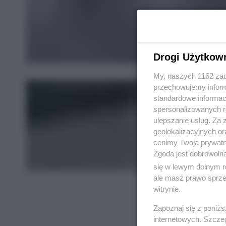
Drogi Użytkow
My, naszych 1162 zau
przechowujemy informa
standardowe informac
spersonalizowanych re
ulepszanie usług. Za
geolokalizacyjnych or
cenimy Twoją prywatno
Zgoda jest dobrowoln
się w lewym dolnym r
ale masz prawo sprzec
witrynie.
Zapoznaj się z poniż
internetowych. Szcze