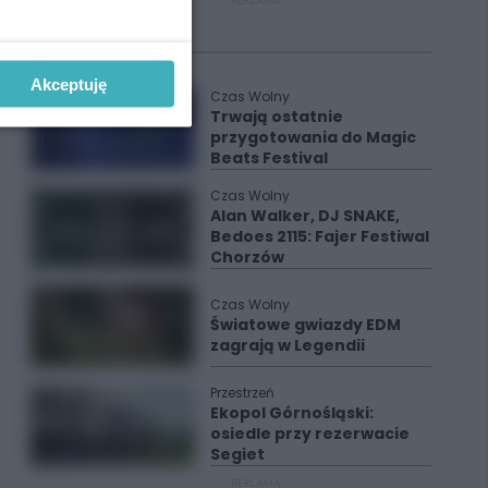
REKLAMA
Polecane
Akceptuję
Czas Wolny
Trwają ostatnie
przygotowania do Magic
Beats Festival
Czas Wolny
Alan Walker, DJ SNAKE,
Bedoes 2115: Fajer Festiwal
Chorzów
Czas Wolny
Światowe gwiazdy EDM
zagrają w Legendii
Przestrzeń
Ekopol Górnośląski:
osiedle przy rezerwacie
Segiet
REKLAMA