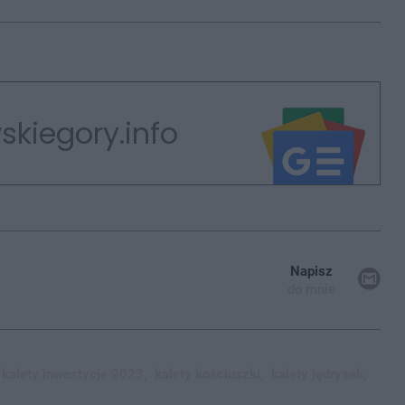
skiegory.info
Napisz
do mnie
kalety inwestycje 2023,
kalety kościuszki,
kalety jędrysek,