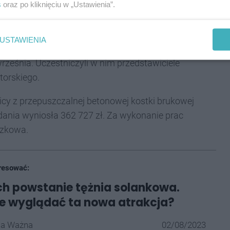
s
oraz po kliknięciu w „Ustawienia”.
USTAWIENIA
lnicy Jędrysek w Kaletach. Przebudowana została
września. Uczestniczyli w nim przedstawiciele
torskiego.
icy z przepuszczalnej betonowej kostki brukowej
ania wyniosła 362 727 zł. Za wykonanie prac
szkowa.
resować:
h powstanie tężnia solankowa.
e wyglądać ta nowa atrakcja?
la Ważna
02/08/2023