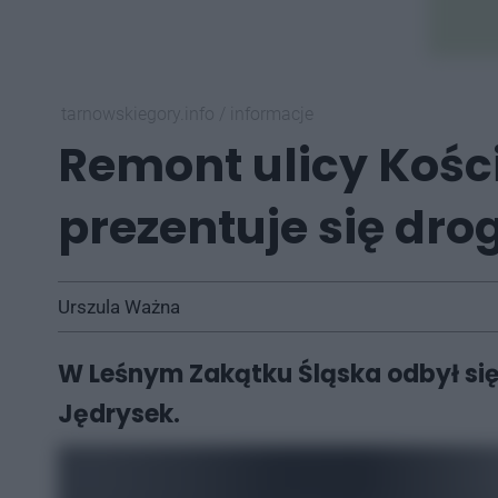
tarnowskiegory.info
/
informacje
Remont ulicy Kośc
prezentuje się dro
Urszula Ważna
W Leśnym Zakątku Śląska odbył się 
Jędrysek.