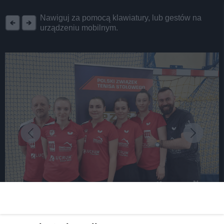
REKLAMA
Nawiguj za pomocą klawiatury, lub gestów na
urządzeniu mobilnym.
fot: MKS Skarbek Tarnowskie Góry
Srebrny weekend dla tarnogórskich sportowców.