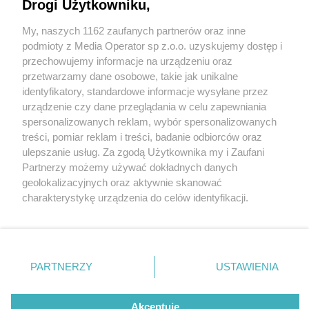
Wracają z kolejnymi sukcesami
Drogi Użytkowniku,
My, naszych 1162 zaufanych partnerów oraz inne
Wydawca mediów
lokalnych
podmioty z Media Operator sp z.o.o. uzyskujemy dostęp i
przechowujemy informacje na urządzeniu oraz
przetwarzamy dane osobowe, takie jak unikalne
identyfikatory, standardowe informacje wysyłane przez
3 / 4
urządzenie czy dane przeglądania w celu zapewniania
spersonalizowanych reklam, wybór spersonalizowanych
MKS Skarbek Tarnowskie
Nie zapomnij
treści, pomiar reklam i treści, badanie odbiorców oraz
zapoznać się z:
polityką prywatności
regulamin korzystania z portali
ulepszanie usług. Za zgodą Użytkownika my i Zaufani
Góry 1
Twoje
miasto
Skontakuj się
z nami
Partnerzy możemy używać dokładnych danych
Piekary Śląskie
Kontakt
geolokalizacyjnych oraz aktywnie skanować
Chorzów
Wydawca
charakterystykę urządzenia do celów identyfikacji.
Tarnowskie Góry
Redakcja
Ruda Śląska
Newsletter
Ponieważ cenimy Twoją prywatność, prosimy o zgodę na
Świętochłowice
Reklama
korzystanie z tych technologii poprzez kliknięcie
Tychy
„Akceptuję”. Zgoda jest dobrowolna i zawsze możesz ją
Bytom
Katowice
zmienić/wycofać klikając przycisk ustawień prywatności
REKLAMA
PARTNERZY
USTAWIENIA
Gliwice
znajdujący się w lewym dolnym rogu strony
. Niektóre
Zabrze
Zagłębie
rodzaje przetwarzania danych nie wymagają zgody
użytkownika, ale masz prawo sprzeciwić się takiemu
Akceptuję