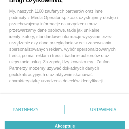
Drogi Użytkowniku,
My, naszych 1160 zaufanych partnerów oraz inne
Wydawca mediów
lokalnych
podmioty z Media Operator sp z.o.o. uzyskujemy dostęp i
przechowujemy informacje na urządzeniu oraz
przetwarzamy dane osobowe, takie jak unikalne
identyfikatory, standardowe informacje wysyłane przez
urządzenie czy dane przeglądania w celu zapewniania
spersonalizowanych reklam, wybór spersonalizowanych
Nie zapomnij
treści, pomiar reklam i treści, badanie odbiorców oraz
zapoznać się z:
polityką prywatności
regulamin korzystania z portali
ulepszanie usług. Za zgodą Użytkownika my i Zaufani
Twoje
miasto
Skontaktuj się
z nami
Partnerzy możemy używać dokładnych danych
Piekary Śląskie
Kontakt
geolokalizacyjnych oraz aktywnie skanować
Chorzów
Wydawca
charakterystykę urządzenia do celów identyfikacji.
Tarnowskie Góry
Redakcja
Ruda Śląska
Newsletter
Ponieważ cenimy Twoją prywatność, prosimy o zgodę na
Świętochłowice
Reklama
korzystanie z tych technologii poprzez kliknięcie
Tychy
„Akceptuję”. Zgoda jest dobrowolna i zawsze możesz ją
Bytom
Katowice
zmienić/wycofać klikając przycisk ustawień prywatności
PARTNERZY
USTAWIENIA
Gliwice
znajdujący się w lewym dolnym rogu strony
. Niektóre
Zabrze
Zagłębie
rodzaje przetwarzania danych nie wymagają zgody
Akceptuję
użytkownika, ale masz prawo sprzeciwić się takiemu