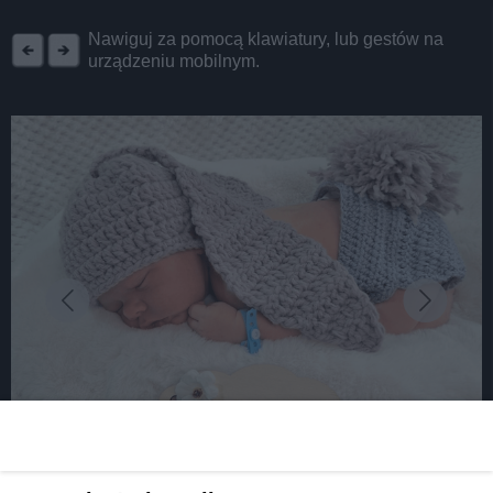
REKLAMA
Nawiguj za pomocą klawiatury, lub gestów na
urządzeniu mobilnym.
fot: Tarnogórska porodówka
Tak wyglądają wiosenne maluszki z tarnogórskiej