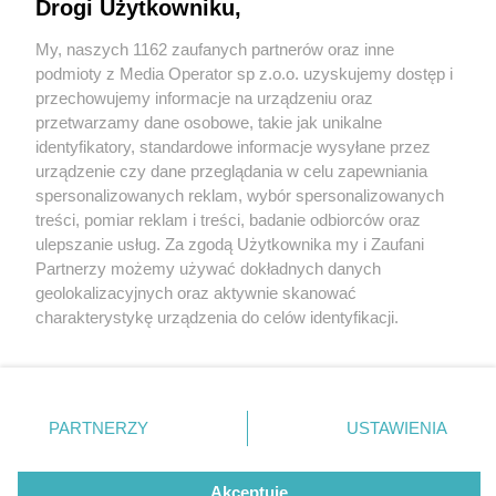
porodówki [GALERIA]
Drogi Użytkowniku,
My, naszych 1162 zaufanych partnerów oraz inne
Wydawca mediów
lokalnych
podmioty z Media Operator sp z.o.o. uzyskujemy dostęp i
przechowujemy informacje na urządzeniu oraz
przetwarzamy dane osobowe, takie jak unikalne
identyfikatory, standardowe informacje wysyłane przez
urządzenie czy dane przeglądania w celu zapewniania
3 / 28
spersonalizowanych reklam, wybór spersonalizowanych
Nie zapomnij
treści, pomiar reklam i treści, badanie odbiorców oraz
Oskar
zapoznać się z:
polityką prywatności
regulamin korzystania z portali
ulepszanie usług. Za zgodą Użytkownika my i Zaufani
Twoje
miasto
Skontakuj się
z nami
Partnerzy możemy używać dokładnych danych
Piekary Śląskie
Kontakt
geolokalizacyjnych oraz aktywnie skanować
Chorzów
Wydawca
charakterystykę urządzenia do celów identyfikacji.
Tarnowskie Góry
Redakcja
Ruda Śląska
Newsletter
Ponieważ cenimy Twoją prywatność, prosimy o zgodę na
Świętochłowice
Reklama
korzystanie z tych technologii poprzez kliknięcie
Tychy
„Akceptuję”. Zgoda jest dobrowolna i zawsze możesz ją
Bytom
Katowice
zmienić/wycofać klikając przycisk ustawień prywatności
REKLAMA
PARTNERZY
USTAWIENIA
Gliwice
znajdujący się w lewym dolnym rogu strony
. Niektóre
Zabrze
Zagłębie
rodzaje przetwarzania danych nie wymagają zgody
użytkownika, ale masz prawo sprzeciwić się takiemu
Akceptuję