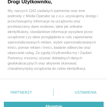
Skrzydło dla Uniwersytetu Trzeciego Wieku
Drogi Użytkowniku,
My, naszych 1162 zaufanych partnerów oraz inne
Wydawca mediów
lokalnych
podmioty z Media Operator sp z.o.o. uzyskujemy dostęp i
przechowujemy informacje na urządzeniu oraz
przetwarzamy dane osobowe, takie jak unikalne
identyfikatory, standardowe informacje wysyłane przez
3 / 8
urządzenie czy dane przeglądania w celu zapewniania
spersonalizowanych reklam, wybór spersonalizowanych
Srebrne Skrzydło dla UTW
Nie zapomnij
treści, pomiar reklam i treści, badanie odbiorców oraz
zapoznać się z:
polityką prywatności
regulamin korzystania z portali
ulepszanie usług. Za zgodą Użytkownika my i Zaufani
Tarnowskie Góry
Twoje
miasto
Skontakuj się
z nami
Partnerzy możemy używać dokładnych danych
Piekary Śląskie
Kontakt
geolokalizacyjnych oraz aktywnie skanować
Chorzów
Wydawca
charakterystykę urządzenia do celów identyfikacji.
Tarnowskie Góry
Redakcja
Ruda Śląska
Newsletter
Ponieważ cenimy Twoją prywatność, prosimy o zgodę na
Świętochłowice
Reklama
korzystanie z tych technologii poprzez kliknięcie
Tychy
„Akceptuję”. Zgoda jest dobrowolna i zawsze możesz ją
Bytom
Katowice
zmienić/wycofać klikając przycisk ustawień prywatności
REKLAMA
PARTNERZY
USTAWIENIA
Gliwice
znajdujący się w lewym dolnym rogu strony
. Niektóre
Zabrze
Zagłębie
rodzaje przetwarzania danych nie wymagają zgody
użytkownika, ale masz prawo sprzeciwić się takiemu
Akceptuję