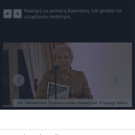
REKLAMA
Nawiguj za pomocą klawiatury, lub gestów na
urządzeniu mobilnym.
fot: Tarnogórskie Stowarzyszenie Uniwersytet Trzeciego Wieku
Tarnogórscy seniorzy wyróżnieni. Srebrne