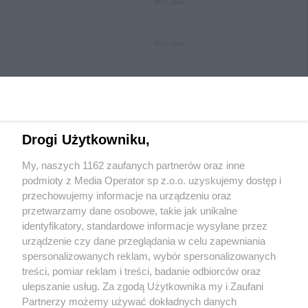
REKLAMA
REKLAMA
Drogi Użytkowniku,
My, naszych 1162 zaufanych partnerów oraz inne
Wydawca mediów
lokalnych
podmioty z Media Operator sp z.o.o. uzyskujemy dostęp i
przechowujemy informacje na urządzeniu oraz
przetwarzamy dane osobowe, takie jak unikalne
identyfikatory, standardowe informacje wysyłane przez
urządzenie czy dane przeglądania w celu zapewniania
spersonalizowanych reklam, wybór spersonalizowanych
Nie zapomnij
treści, pomiar reklam i treści, badanie odbiorców oraz
zapoznać się z:
polityką prywatności
regulamin korzystania z portali
ulepszanie usług. Za zgodą Użytkownika my i Zaufani
Twoje
miasto
Skontakuj się
z nami
Partnerzy możemy używać dokładnych danych