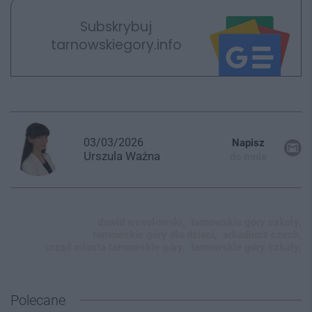
Subskrybuj
tarnowskiegory.info
03/03/2026
Napisz
Urszula
Ważna
do mnie
dawid wesołowski,
tarnowskie góry szkoły,
tarnowskie góry dla dzieci,
arkadiusz czech,
urząd miasta tarnowskie góry,
tarnowskie góry szkoły,
Polecane