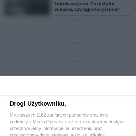
Lubelszczyzna. Turystyka
wiejska, czy agroturystyka?
REKLAMA
REKLAMA
REKLAMA
Drogi Użytkowniku,
My, naszych 1162 zaufanych partnerów oraz inne
Wydawca mediów
lokalnych
podmioty z Media Operator sp z.o.o. uzyskujemy dostęp i
przechowujemy informacje na urządzeniu oraz
przetwarzamy dane osobowe, takie jak unikalne