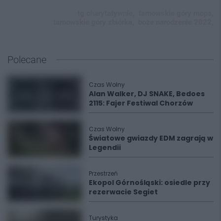
tg charytatywnie,
tarnowskie góry mops,
tarnowskie góry zbiórka,
boże narodzenie 2022,
Polecane
Czas Wolny
Alan Walker, DJ SNAKE, Bedoes
2115: Fajer Festiwal Chorzów
Czas Wolny
Światowe gwiazdy EDM zagrają w
Legendii
Przestrzeń
Ekopol Górnośląski: osiedle przy
rezerwacie Segiet
Turystyka