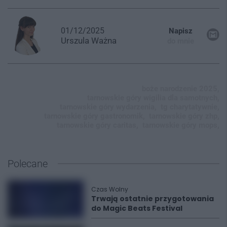
01/12/2025
Napisz
Urszula
Ważna
do mnie
boże narodzenie 2025,
tarnowskie góry wigilia dla samotnych,
tarnowskie góry wydarzenia,
tg charytatywnie,
tarnowskie góry gastronomik,
tarnowskie góry zhp,
tarnowskie góry caritas,
tarnowskie góry mops,
Polecane
Czas Wolny
Trwają ostatnie przygotowania
do Magic Beats Festival