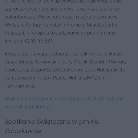
ul. Sobieskiego 5. Do współtworzenia tego wydarzenia
zaproszone są przedsiębiorstwa, organizacje, a także
wolontariusze. Więcej informacji można otrzymać w
Wydziale Kultury, Turystyki i Promocji Miasta (parter
Ratusza). Inna opcja to zadzwonienie pod numerem
telefonu: 32 39 33 831.
Akcję przygotowują: restauratorzy, cukiernicy, piekarze,
Urząd Miasta Tarnowskie Góry, Miejski Ośrodek Pomocy
Społecznej, Zespół Szkół Gastronomiczno-Hotelarskich,
Caritas parafii Piotra i Pawła, Hufiec ZHP Ziemi
Tarnogórskiej.
Wigilia dla Samotnych i Potrzebujących 2024. "Nikt nie
wyszedł stąd głodny"
Spotkanie świąteczne w gminie
Zbrosławice