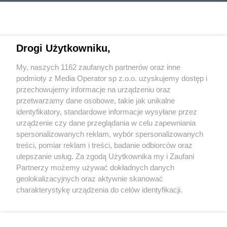
Drogi Użytkowniku,
My, naszych 1162 zaufanych partnerów oraz inne
Wydawca mediów
lokalnych
podmioty z Media Operator sp z.o.o. uzyskujemy dostęp i
przechowujemy informacje na urządzeniu oraz
przetwarzamy dane osobowe, takie jak unikalne
identyfikatory, standardowe informacje wysyłane przez
urządzenie czy dane przeglądania w celu zapewniania
spersonalizowanych reklam, wybór spersonalizowanych
Nie zapomnij
treści, pomiar reklam i treści, badanie odbiorców oraz
zapoznać się z:
polityką prywatności
regulamin korzystania z portali
ulepszanie usług. Za zgodą Użytkownika my i Zaufani
Twoje
miasto
Skontakuj się
z nami
Partnerzy możemy używać dokładnych danych
Piekary Śląskie
Kontakt
geolokalizacyjnych oraz aktywnie skanować
Chorzów
Wydawca
charakterystykę urządzenia do celów identyfikacji.
Tarnowskie Góry
Redakcja
Ruda Śląska
Newsletter
Ponieważ cenimy Twoją prywatność, prosimy o zgodę na
Świętochłowice
Reklama
korzystanie z tych technologii poprzez kliknięcie
Tychy
„Akceptuję”. Zgoda jest dobrowolna i zawsze możesz ją
Bytom