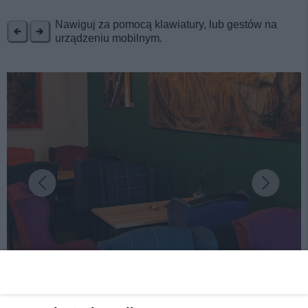
REKLAMA
Nawiguj za pomocą klawiatury, lub gestów na
urządzeniu mobilnym.
fot: Imbir i miód
Tarnowskie Góry mają swój lokal z planszówkami.