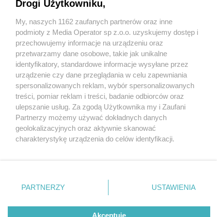
Imbir i miód zaprasza
Drogi Użytkowniku,
My, naszych 1162 zaufanych partnerów oraz inne
Wydawca mediów
lokalnych
podmioty z Media Operator sp z.o.o. uzyskujemy dostęp i
przechowujemy informacje na urządzeniu oraz
przetwarzamy dane osobowe, takie jak unikalne
identyfikatory, standardowe informacje wysyłane przez
1 / 2
urządzenie czy dane przeglądania w celu zapewniania
spersonalizowanych reklam, wybór spersonalizowanych
Herbaciarnia Imbir i miód w
Nie zapomnij
treści, pomiar reklam i treści, badanie odbiorców oraz
zapoznać się z:
polityką prywatności
regulamin korzystania z portali
ulepszanie usług. Za zgodą Użytkownika my i Zaufani
Tarnowskich Górach
Twoje
miasto
Skontakuj się
z nami
Partnerzy możemy używać dokładnych danych
Piekary Śląskie
Kontakt
geolokalizacyjnych oraz aktywnie skanować
Chorzów
Wydawca
charakterystykę urządzenia do celów identyfikacji.
Tarnowskie Góry
Redakcja
Ruda Śląska
Newsletter
Ponieważ cenimy Twoją prywatność, prosimy o zgodę na
Świętochłowice
Reklama
korzystanie z tych technologii poprzez kliknięcie
Tychy
„Akceptuję”. Zgoda jest dobrowolna i zawsze możesz ją
Bytom
Katowice
zmienić/wycofać klikając przycisk ustawień prywatności
REKLAMA
PARTNERZY
USTAWIENIA
Gliwice
znajdujący się w lewym dolnym rogu strony
. Niektóre
Zabrze
Zagłębie
rodzaje przetwarzania danych nie wymagają zgody
użytkownika, ale masz prawo sprzeciwić się takiemu
Akceptuję