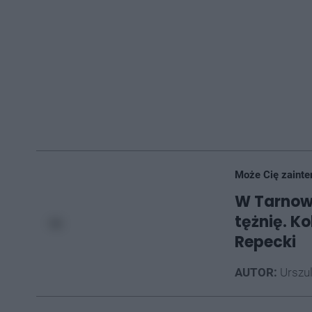
Może Cię zainte
W Tarnow
tężnię. K
Repecki
AUTOR:
Urszu