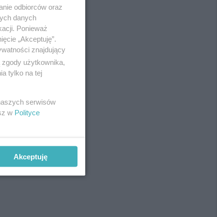
anie odbiorców oraz
nych danych
kacji. Ponieważ
ięcie „Akceptuję”.
ywatności znajdujący
ą zgody użytkownika,
 tylko na tej
 naszych serwisów
esz w
Polityce
Akceptuję