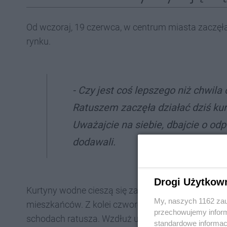
Od wczoraj, 19 czerwca, w centrum miasta zaczęła
rynku.
- Czy jest coś lepszego niż chwila
Ratuszem zaczęła działać dziś kur
Uważajcie na siebie, dbajcie o od
dodawali.
Drogi Użytkow
Kurtyny wodne cieszą się zainteresowaniem i po
My, naszych 1162 zau
mieszkańców. Z kolei czworonogi mogą ochłodzić 
przechowujemy informa
schodach ratusza. Wzdłuż ulicy Krakowskiej powin
standardowe informac