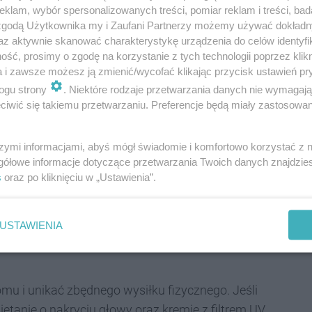
klam, wybór spersonalizowanych treści, pomiar reklam i treści, bad
em?
 zgodą Użytkownika my i Zaufani Partnerzy możemy używać dokład
az aktywnie skanować charakterystykę urządzenia do celów identyfi
ść, prosimy o zgodę na korzystanie z tych technologii poprzez klikn
a i zawsze możesz ją zmienić/wycofać klikając przycisk ustawień pr
ogu strony
. Niektóre rodzaje przetwarzania danych nie wymagaj
cząco wzrasta ryzyko odwodnienia oraz
iwić się takiemu przetwarzaniu. Preferencje będą miały zastosowania
e doprowadzi do wystąpienia udaru
szymi informacjami, abyś mógł świadomie i komfortowo korzystać z
jest stanem zagrażającym zdrowiu, a nawet
gółowe informacje dotyczące przetwarzania Twoich danych znajdzi
silne bóle i zawroty głowy, nudności, gorączka,
s
oraz po kliknięciu w „Ustawienia”.
mperatury ciała zagrażający życiu, większa
chu - podaje Rządowe Centrum Bezpieczeństwa.
USTAWIENIA
 i unikać zbędnego wysiłku fizycznego. Jeśli
ętanie o nakryciu głowy oraz kremie z filtrem UV.