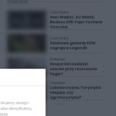
Polecane
Czas Wolny
Alan Walker, DJ SNAKE,
Bedoes 2115: Fajer Festiwal
Chorzów
Czas Wolny
Światowe gwiazdy EDM
zagrają w Legendii
Przestrzeń
Ekopol Górnośląski:
osiedle przy rezerwacie
Segiet
Turystyka
Lubelszczyzna. Turystyka
wiejska, czy
agroturystyka?
yskujemy dostęp i
REKLAMA
lne identyfikatory,
iania