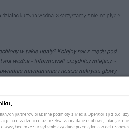
 działać kurtyna wodna. Skorzystamy z niej na płycie
 ochłody w takie upały? Kolejny rok z rzędu pod
tyna wodna - informowali urzędnicy miejscy. -
powiednie nawodnienie i noście nakrycia głowy -
niku,
pularnością zwłaszcza wśród najmłodszych
fanych partnerów oraz inne podmioty z Media Operator sp z.o.o. uz
się dzięki punktowi z wodą. Został umieszczony przy
cje na urządzeniu oraz przetwarzamy dane osobowe, takie jak unika
ny też znajdować się wodopoje dla zwierząt.
je wysyłane przez urządzenie czy dane przeglądania w celu zapewn