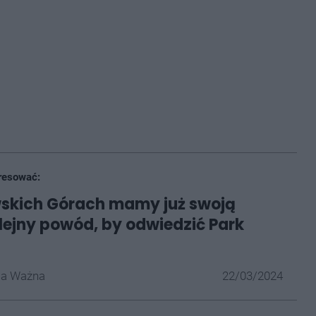
resować:
skich Górach mamy już swoją
olejny powód, by odwiedzić Park
la Ważna
22/03/2024