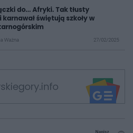
czki do... Afryki. Tak tłusty
i karnawał świętują szkoły w
tarnogórskim
la Ważna
27/02/2025
skiegory.info
Napisz