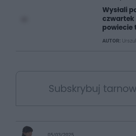
Wysłali pą
czwartek 
powiecie 
AUTOR:
Urszu
Subskrybuj tarnow
05/03/2025