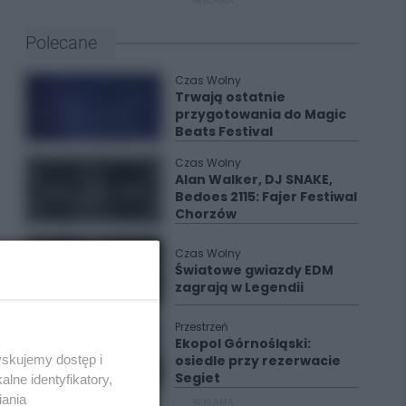
REKLAMA
Polecane
Czas Wolny
Trwają ostatnie
przygotowania do Magic
Beats Festival
Czas Wolny
Alan Walker, DJ SNAKE,
Bedoes 2115: Fajer Festiwal
Chorzów
Czas Wolny
Światowe gwiazdy EDM
zagrają w Legendii
Przestrzeń
Ekopol Górnośląski:
yskujemy dostęp i
osiedle przy rezerwacie
Segiet
lne identyfikatory,
iania
REKLAMA