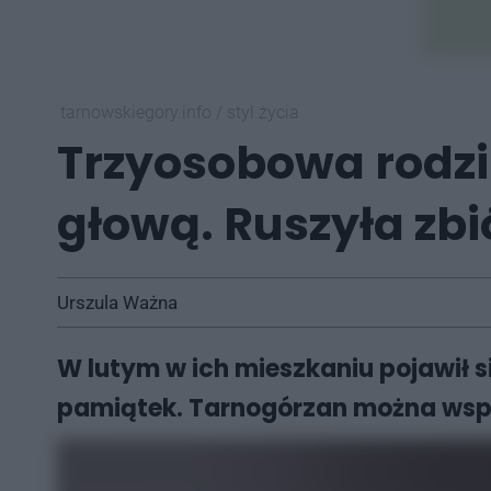
tarnowskiegory.info
/
styl życia
Trzyosobowa rodzi
głową. Ruszyła zb
Urszula Ważna
W lutym w ich mieszkaniu pojawił 
pamiątek. Tarnogórzan można wspo