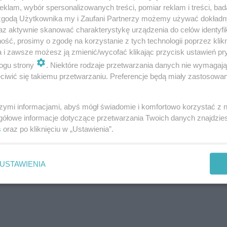
klam, wybór spersonalizowanych treści, pomiar reklam i treści, bad
acji sensorycznej, lęki, przewlekłe infekcje,
 zgodą Użytkownika my i Zaufani Partnerzy możemy używać dokład
az aktywnie skanować charakterystykę urządzenia do celów identyfi
ść, prosimy o zgodę na korzystanie z tych technologii poprzez klikn
a i zawsze możesz ją zmienić/wycofać klikając przycisk ustawień pr
ogu strony
. Niektóre rodzaje przetwarzania danych nie wymagaj
śmy pod ścianą i nie damy rady bez pomocy
iwić się takiemu przetwarzaniu. Preferencje będą miały zastosowania
o wraca i prosimy o wsparcie w tym trudnym dla
szymi informacjami, abyś mógł świadomie i komfortowo korzystać z
kujemy za każdy gest i okazaną pomoc.
gółowe informacje dotyczące przetwarzania Twoich danych znajdzi
s
oraz po kliknięciu w „Ustawienia”.
owstała internetowa zbiórka na portalu
zrzutka.pl
.
USTAWIENIA
ej pory 237 wspierających przekazało łącznie 30 230