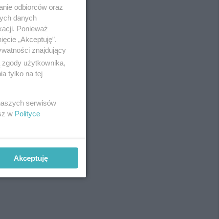
anie odbiorców oraz
nych danych
kacji. Ponieważ
ięcie „Akceptuję”.
ywatności znajdujący
ą zgody użytkownika,
 tylko na tej
 naszych serwisów
esz w
Polityce
Akceptuję