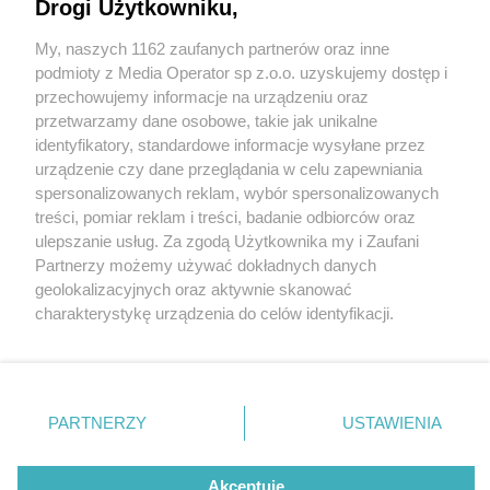
Kolejny powód, by odwiedzić Park Repecki
Drogi Użytkowniku,
My, naszych 1162 zaufanych partnerów oraz inne
Wydawca mediów
lokalnych
podmioty z Media Operator sp z.o.o. uzyskujemy dostęp i
przechowujemy informacje na urządzeniu oraz
przetwarzamy dane osobowe, takie jak unikalne
identyfikatory, standardowe informacje wysyłane przez
1 / 7
urządzenie czy dane przeglądania w celu zapewniania
spersonalizowanych reklam, wybór spersonalizowanych
Tężnia Gwarków w
Nie zapomnij
treści, pomiar reklam i treści, badanie odbiorców oraz
zapoznać się z:
polityką prywatności
regulamin korzystania z portali
ulepszanie usług. Za zgodą Użytkownika my i Zaufani
Tarnowskich Górach
Twoje
miasto
Skontakuj się
z nami
Partnerzy możemy używać dokładnych danych
Piekary Śląskie
Kontakt
geolokalizacyjnych oraz aktywnie skanować
Chorzów
Wydawca
charakterystykę urządzenia do celów identyfikacji.
Tarnowskie Góry
Redakcja
Ruda Śląska
Newsletter
Ponieważ cenimy Twoją prywatność, prosimy o zgodę na
Świętochłowice
Reklama
korzystanie z tych technologii poprzez kliknięcie
Tychy
„Akceptuję”. Zgoda jest dobrowolna i zawsze możesz ją
Bytom
Katowice
zmienić/wycofać klikając przycisk ustawień prywatności
REKLAMA
PARTNERZY
USTAWIENIA
Gliwice
znajdujący się w lewym dolnym rogu strony
. Niektóre
Zabrze
Zagłębie
rodzaje przetwarzania danych nie wymagają zgody
użytkownika, ale masz prawo sprzeciwić się takiemu
Akceptuję