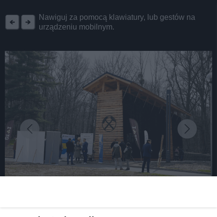
REKLAMA
Nawiguj za pomocą klawiatury, lub gestów na
urządzeniu mobilnym.
fot: UM Tarnowskie Góry
W Tarnowskich Górach mamy już swoją tężnię.