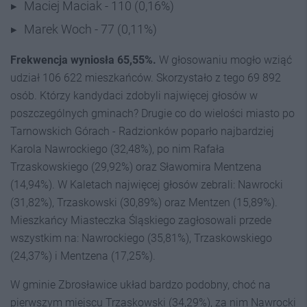
Maciej Maciak - 110 (0,16%)
Marek Woch - 77 (0,11%)
Frekwencja wyniosła 65,55%.
W głosowaniu mogło wziąć
udział 106 622 mieszkańców. Skorzystało z tego 69 892
osób. Którzy kandydaci zdobyli najwięcej głosów w
poszczególnych gminach? Drugie co do wielości miasto po
Tarnowskich Górach - Radzionków poparło najbardziej
Karola Nawrockiego (32,48%), po nim Rafała
Trzaskowskiego (29,92%) oraz Sławomira Mentzena
(14,94%). W Kaletach najwięcej głosów zebrali: Nawrocki
(31,82%), Trzaskowski (30,89%) oraz Mentzen (15,89%).
Mieszkańcy Miasteczka Śląskiego zagłosowali przede
wszystkim na: Nawrockiego (35,81%), Trzaskowskiego
(24,37%) i Mentzena (17,25%).
W gminie Zbrosławice układ bardzo podobny, choć na
pierwszym miejscu Trzaskowski (34,29%), za nim Nawrocki