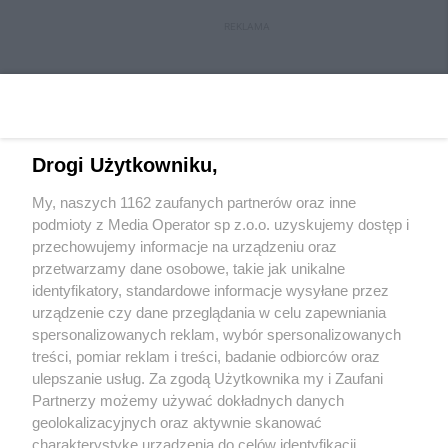
REKLAMA
Drogi Użytkowniku,
My, naszych 1162 zaufanych partnerów oraz inne
Wydawca mediów
lokalnych
podmioty z Media Operator sp z.o.o. uzyskujemy dostęp i
przechowujemy informacje na urządzeniu oraz
przetwarzamy dane osobowe, takie jak unikalne
identyfikatory, standardowe informacje wysyłane przez
urządzenie czy dane przeglądania w celu zapewniania
spersonalizowanych reklam, wybór spersonalizowanych
Nie zapomnij
treści, pomiar reklam i treści, badanie odbiorców oraz
zapoznać się z:
polityką prywatności
regulamin korzystania z portali
ulepszanie usług. Za zgodą Użytkownika my i Zaufani
Twoje
miasto
Skontakuj się
z nami
Partnerzy możemy używać dokładnych danych
Piekary Śląskie
Kontakt
geolokalizacyjnych oraz aktywnie skanować
Chorzów
Wydawca
charakterystykę urządzenia do celów identyfikacji.