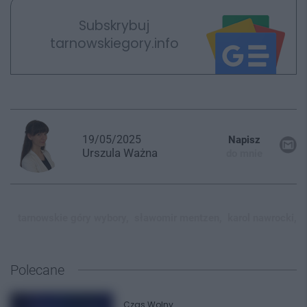
Subskrybuj
tarnowskiegory.info
19/05/2025
Napisz
Urszula
Ważna
do mnie
tarnowskie góry wybory,
sławomir mentzen,
karol nawrocki,
Polecane
Czas Wolny