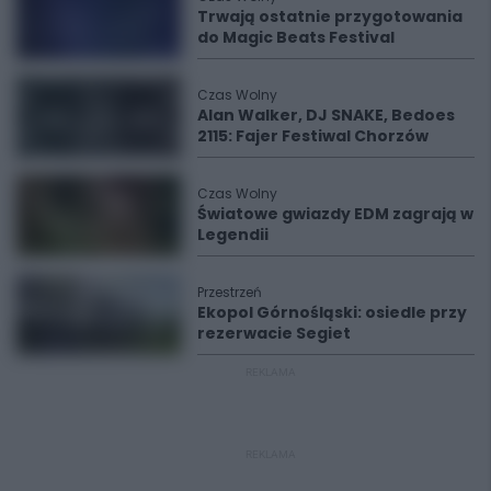
Trwają ostatnie przygotowania
do Magic Beats Festival
Czas Wolny
Alan Walker, DJ SNAKE, Bedoes
2115: Fajer Festiwal Chorzów
Czas Wolny
Światowe gwiazdy EDM zagrają w
Legendii
Przestrzeń
Ekopol Górnośląski: osiedle przy
rezerwacie Segiet
REKLAMA
REKLAMA