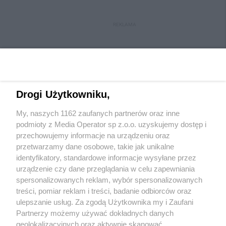
REKLAMA
Drogi Użytkowniku,
My, naszych 1162 zaufanych partnerów oraz inne
Wydawca mediów
lokalnych
podmioty z Media Operator sp z.o.o. uzyskujemy dostęp i
przechowujemy informacje na urządzeniu oraz
przetwarzamy dane osobowe, takie jak unikalne
identyfikatory, standardowe informacje wysyłane przez
urządzenie czy dane przeglądania w celu zapewniania
spersonalizowanych reklam, wybór spersonalizowanych
Nie zapomnij
treści, pomiar reklam i treści, badanie odbiorców oraz
zapoznać się z:
polityką prywatności
regulamin korzystania z portali
ulepszanie usług. Za zgodą Użytkownika my i Zaufani
Twoje
miasto
Skontakuj się
z nami
Partnerzy możemy używać dokładnych danych
Piekary Śląskie
Kontakt
geolokalizacyjnych oraz aktywnie skanować