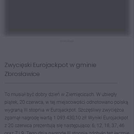
REKLAMA
Zwycięski Eurojackpot w gminie
Zbrosławice
To musiał być dobry dzień w Ziemięcicach. W ubiegły
piątek, 20 czerwca, w tej miejscowości odnotowano polską
wygraną III stopnia w Eurojackpot. Szczęśliwy zwycięzca
zgarnął nagrodę wartą 1 093 430,10 zł! Wyniki Eurojackpot
z 20 czerwca prezentują się następująco: 6, 12, 18, 37, 46
oraz 7 i 9. Tego dnia nagrodę III stopnia zdobyło też łącznie