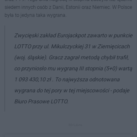
siedem innych osób z Danii, Estonii oraz Niemiec. W Polsce
była to jedyna taka wygrana.
Zwycięski zakład Eurojackpot zawarto w punkcie
LOTTO przy ul. Mikulczyckiej 31 w Ziemięcicach
(woj. śląskie). Gracz zagrał metodą chybił trafił,
co przyniosło mu wygraną III stopnia (5+0) wartą
1 093 430,10 zł . To najwyższa odnotowana
wygrana do tej pory w tej miejscowości - podaje
Biuro Prasowe LOTTO.
REKLAMA