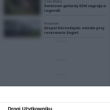
Czas Wolny
Światowe gwiazdy EDM zagrają w
Legendii
Przestrzeń
Ekopol Górnośląski: osiedle przy
rezerwacie Segiet
REKLAMA
REKLAMA
REKLAMA
Drogi Użytkowniku,