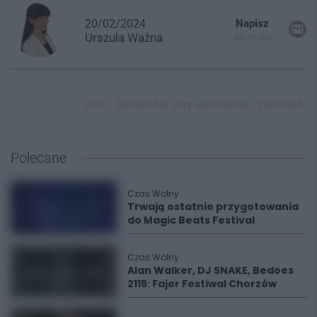
20/02/2024
Napisz
Urszula
Ważna
do mnie
smzt,
tarnowskie góry wydarzenia,
zpit śląsk,
Polecane
Czas Wolny
Trwają ostatnie przygotowania
do Magic Beats Festival
Czas Wolny
Alan Walker, DJ SNAKE, Bedoes
2115: Fajer Festiwal Chorzów