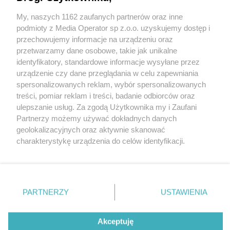
My, naszych 1162 zaufanych partnerów oraz inne
Wydawca mediów
lokalnych
podmioty z Media Operator sp z.o.o. uzyskujemy dostęp i
przechowujemy informacje na urządzeniu oraz
przetwarzamy dane osobowe, takie jak unikalne
identyfikatory, standardowe informacje wysyłane przez
urządzenie czy dane przeglądania w celu zapewniania
spersonalizowanych reklam, wybór spersonalizowanych
Nie zapomnij
treści, pomiar reklam i treści, badanie odbiorców oraz
zapoznać się z:
polityką prywatności
regulamin korzystania z portali
ulepszanie usług. Za zgodą Użytkownika my i Zaufani
Twoje
miasto
Skontakuj się
z nami
Partnerzy możemy używać dokładnych danych
Piekary Śląskie
Kontakt
geolokalizacyjnych oraz aktywnie skanować
Chorzów
Wydawca
charakterystykę urządzenia do celów identyfikacji.
Tarnowskie Góry
Redakcja
Ruda Śląska
Newsletter
Ponieważ cenimy Twoją prywatność, prosimy o zgodę na
Świętochłowice
Reklama
korzystanie z tych technologii poprzez kliknięcie
Tychy
„Akceptuję”. Zgoda jest dobrowolna i zawsze możesz ją
Bytom
Katowice
zmienić/wycofać klikając przycisk ustawień prywatności
PARTNERZY
USTAWIENIA
Gliwice
znajdujący się w lewym dolnym rogu strony
. Niektóre
Zabrze
Zagłębie
rodzaje przetwarzania danych nie wymagają zgody
Akceptuję
użytkownika, ale masz prawo sprzeciwić się takiemu