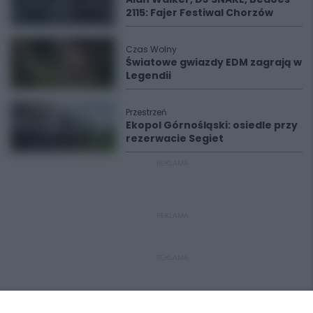
2115: Fajer Festiwal Chorzów
Czas Wolny
Światowe gwiazdy EDM zagrają w
Legendii
Przestrzeń
Ekopol Górnośląski: osiedle przy
rezerwacie Segiet
REKLAMA
REKLAMA
REKLAMA