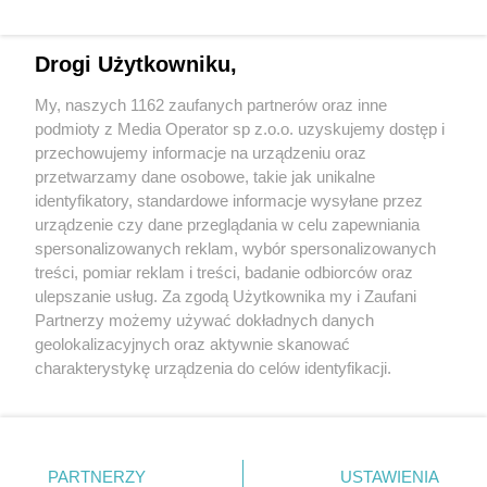
Drogi Użytkowniku,
My, naszych 1162 zaufanych partnerów oraz inne
Wydawca mediów
lokalnych
podmioty z Media Operator sp z.o.o. uzyskujemy dostęp i
przechowujemy informacje na urządzeniu oraz
przetwarzamy dane osobowe, takie jak unikalne
identyfikatory, standardowe informacje wysyłane przez
urządzenie czy dane przeglądania w celu zapewniania
spersonalizowanych reklam, wybór spersonalizowanych
Nie zapomnij
treści, pomiar reklam i treści, badanie odbiorców oraz
zapoznać się z:
polityką prywatności
regulamin korzystania z portali
ulepszanie usług. Za zgodą Użytkownika my i Zaufani
Twoje
miasto
Skontakuj się
z nami
Partnerzy możemy używać dokładnych danych
Piekary Śląskie
Kontakt
geolokalizacyjnych oraz aktywnie skanować
Chorzów
Wydawca
charakterystykę urządzenia do celów identyfikacji.
Tarnowskie Góry
Redakcja
Ruda Śląska
Newsletter
Ponieważ cenimy Twoją prywatność, prosimy o zgodę na
Świętochłowice
Reklama
korzystanie z tych technologii poprzez kliknięcie
Tychy
„Akceptuję”. Zgoda jest dobrowolna i zawsze możesz ją
Bytom
Katowice
zmienić/wycofać klikając przycisk ustawień prywatności
PARTNERZY
USTAWIENIA
Gliwice