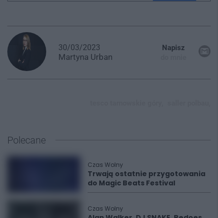
30/03/2023
Napisz
Martyna
Urban
do mnie
tesco tarnowskie góry,
saller polbau,
Polecane
Czas Wolny
Trwają ostatnie przygotowania
do Magic Beats Festival
Czas Wolny
Alan Walker, DJ SNAKE, Bedoes