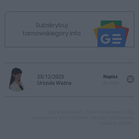
Subskrybuj
tarnowskiegory.info
25/12/2025
Napisz
Urszula
Ważna
do mnie
zsp w miedarach,
boże narodzenie 2025,
zbrosławice charytatywnie,
miedary wydarzenia,
miedary zbiórka,