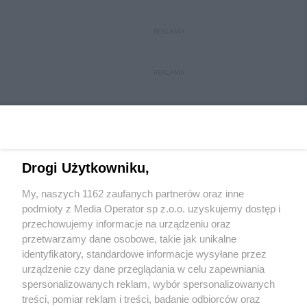
REKLAMA
REKLAMA
Drogi Użytkowniku,
My, naszych 1162 zaufanych partnerów oraz inne
Wydawca mediów
lokalnych
podmioty z Media Operator sp z.o.o. uzyskujemy dostęp i
przechowujemy informacje na urządzeniu oraz
przetwarzamy dane osobowe, takie jak unikalne
identyfikatory, standardowe informacje wysyłane przez
urządzenie czy dane przeglądania w celu zapewniania
spersonalizowanych reklam, wybór spersonalizowanych
Nie zapomnij
treści, pomiar reklam i treści, badanie odbiorców oraz
zapoznać się z:
polityką prywatności
regulamin korzystania z portali