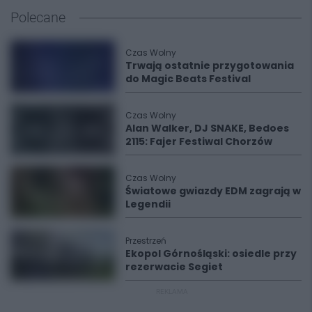
Polecane
Czas Wolny
Trwają ostatnie przygotowania
do Magic Beats Festival
Czas Wolny
Alan Walker, DJ SNAKE, Bedoes
2115: Fajer Festiwal Chorzów
Czas Wolny
Światowe gwiazdy EDM zagrają w
Legendii
Przestrzeń
Ekopol Górnośląski: osiedle przy
rezerwacie Segiet
REKLAMA