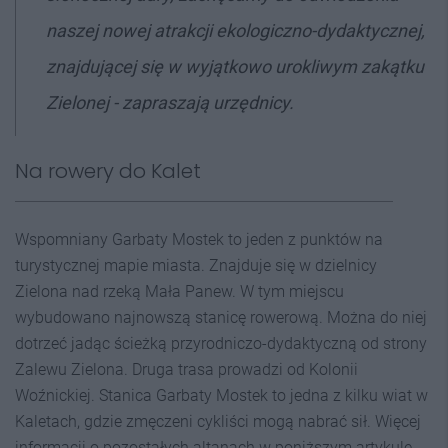
naszej nowej atrakcji ekologiczno-dydaktycznej,
znajdującej się w wyjątkowo urokliwym zakątku
Zielonej - zapraszają urzędnicy.
Na rowery do Kalet
Wspomniany Garbaty Mostek to jeden z punktów na
turystycznej mapie miasta. Znajduje się w dzielnicy
Zielona nad rzeką Mała Panew. W tym miejscu
wybudowano najnowszą stanicę rowerową. Można do niej
dotrzeć jadąc ścieżką przyrodniczo-dydaktyczną od strony
Zalewu Zielona. Druga trasa prowadzi od Kolonii
Woźnickiej. Stanica Garbaty Mostek to jedna z kilku wiat w
Kaletach, gdzie zmęczeni cykliści mogą nabrać sił. Więcej
informacji o pozostałych altanach w poniższym artykule.