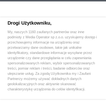
Drogi Użytkowniku,
My, naszych 1160 zaufanych partnerów oraz inne
Wydawca mediów
lokalnych
podmioty z Media Operator sp z.o.o. uzyskujemy dostęp i
przechowujemy informacje na urządzeniu oraz
przetwarzamy dane osobowe, takie jak unikalne
identyfikatory, standardowe informacje wysyłane przez
urządzenie czy dane przeglądania w celu zapewniania
spersonalizowanych reklam, wybór spersonalizowanych
Nie zapomnij
treści, pomiar reklam i treści, badanie odbiorców oraz
zapoznać się z:
polityką prywatności
regulamin korzystania z portali
ulepszanie usług. Za zgodą Użytkownika my i Zaufani
Twoje
miasto
Skontakuj się
z nami
Partnerzy możemy używać dokładnych danych
Piekary Śląskie
Kontakt
geolokalizacyjnych oraz aktywnie skanować
Chorzów
Wydawca
charakterystykę urządzenia do celów identyfikacji.
Tarnowskie Góry
Redakcja
Ruda Śląska
Newsletter
Ponieważ cenimy Twoją prywatność, prosimy o zgodę na
Świętochłowice
Reklama
korzystanie z tych technologii poprzez kliknięcie
Tychy
„Akceptuję”. Zgoda jest dobrowolna i zawsze możesz ją
Bytom