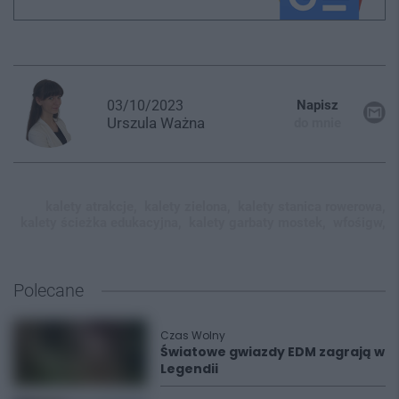
03/10/2023
Napisz
Urszula
Ważna
do mnie
kalety atrakcje,
kalety zielona,
kalety stanica rowerowa,
kalety ścieżka edukacyjna,
kalety garbaty mostek,
wfośigw,
Polecane
Czas Wolny
Światowe gwiazdy EDM zagrają w
Legendii