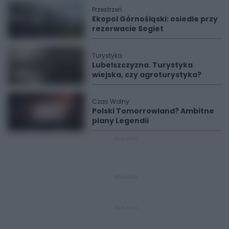
Przestrzeń
Ekopol Górnośląski: osiedle przy
rezerwacie Segiet
Turystyka
Lubelszczyzna. Turystyka
wiejska, czy agroturystyka?
Czas Wolny
Polski Tomorrowland? Ambitne
plany Legendii
REKLAMA
REKLAMA
REKLAMA